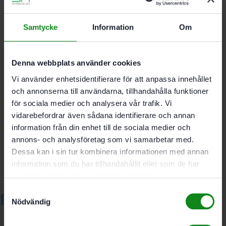
Frässkivorna kan kombineras med frässpindeln
utan kullager eller med kullager Ø 16 eller 28
Samtycke
Information
Om
mm
D 40 mm; d 6 mm; NL 5 mm
Denna webbplats använder cookies
Vi använder enhetsidentifierare för att anpassa innehållet
och annonserna till användarna, tillhandahålla funktioner
Det finns inga recensioner än.
för sociala medier och analysera vår trafik. Vi
Bli först med att recensera ”Festool Skivnotfräs HW
vidarebefordrar även sådana identifierare och annan
D40x5”
information från din enhet till de sociala medier och
Du måste vara
inloggad
för att skriva en recension.
annons- och analysföretag som vi samarbetar med.
Dessa kan i sin tur kombinera informationen med annan
information som du har tillhandahållit eller som de har
samlat in när du har använt deras tjänster.
Samtyckesval
Relaterade produkter
Nödvändig