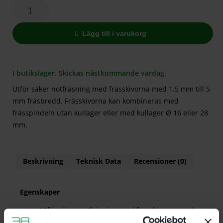
Lägg till i varukorg
I butikslager. Skickas nästkommande vardag.
Utför säker notfräsning med frässkivorna med 1.5 mm till 5
mm fräsbredd. Frässkivorna kan kombineras med
frässpindeln utan kullager eller med kullager Ø 16 eller 28
mm.
Beskrivning
Teknisk Data
Recensioner (0)
Egenskaper
Utför säker notfräsning med frässkivorna med
1.5 mm till 5 mm fräsbredd