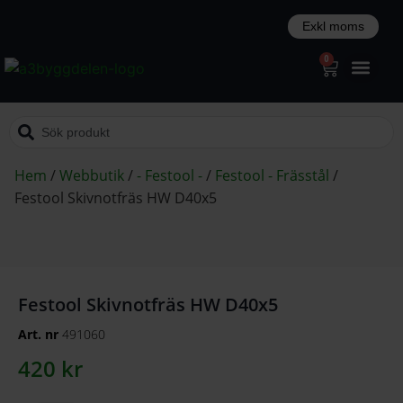
0
Hem
/
Webbutik
/
- Festool -
/
Festool - Frässtål
/
Festool Skivnotfräs HW D40x5
Festool Skivnotfräs HW D40x5
Art. nr
491060
420
kr