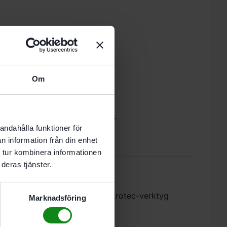
 i varukorg
Om
nde vardag.
-bits och många Centrotec-verktyg.
andahålla funktioner för
n information från din enhet
oner (0)
 tur kombinera informationen
deras tjänster.
 Centrotec-bits och många Centrotec-verktyg
Marknadsföring
 borrning och skruvning