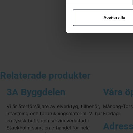
Avvisa alla
Relaterade produkter
3A Byggdelen
Våra ö
Vi är återförsäljare av elverktyg, tillbehör,
Måndag-Tors
infästning och förbrukningsmaterial. Vi har
Fredag:
en fysisk butik och serviceverkstad i
Adres
Stockholm samt en e-handel för hela