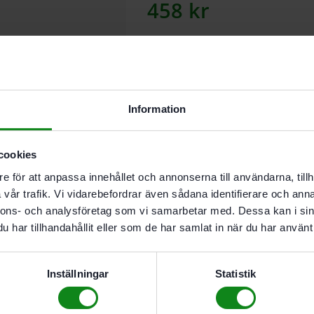
458
kr
Lägg till
Information
I butikslager. Skickas nästkomma
cookies
För manuell isättning av Centrotec
e för att anpassa innehållet och annonserna till användarna, tillh
vår trafik. Vi vidarebefordrar även sådana identifierare och anna
Beskrivning
Recensi
nnons- och analysföretag som vi samarbetar med. Dessa kan i sin
har tillhandahållit eller som de har samlat in när du har använt 
Egenskaper
För manuell isättning av
Inställningar
Statistik
För Centrotec-verktyg för