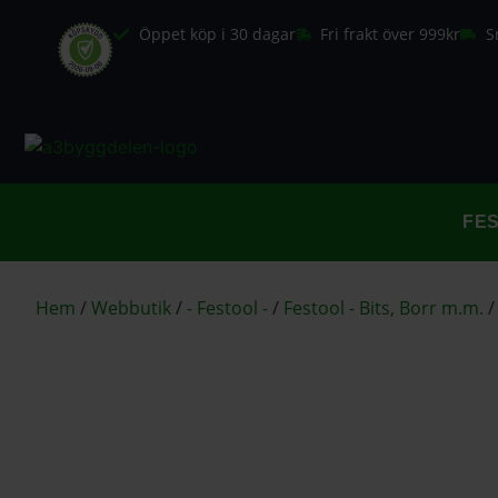
Öppet köp i 30 dagar
Fri frakt över 999kr
S
FE
Hem
/
Webbutik
/
- Festool -
/
Festool - Bits, Borr m.m.