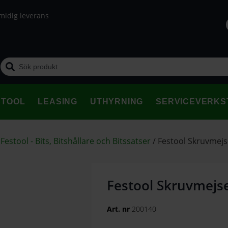
midig leverans
STOOL
LEASING
UTHYRNING
SERVICEVERKS
/
Festool - Bits, Bitshållare och Bitssatser
/
Festool Skruvmejs
Festool Skruvmejs
Art. nr
200140