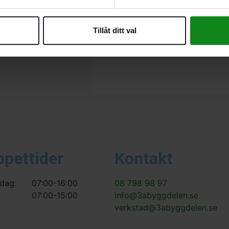
Det finns inga recensioner än.
Bli först med att recensera ”F
Tillåt ditt val
Du måste vara
inloggad
för att
ppettider
Kontakt
dag:
07:00-16:00
08 798 98 97
07:00-15:00
info@3abyggdelen.se
verkstad@3abyggdelen.se
s