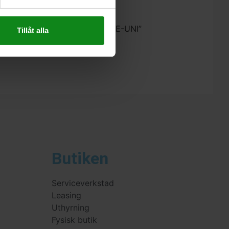
estool Skruvmejsel SD-CE-DRIVE-UNI”
Tillåt alla
 skriva en recension.
Butiken
Serviceverkstad
Leasing
Uthyrning
Fysisk butik