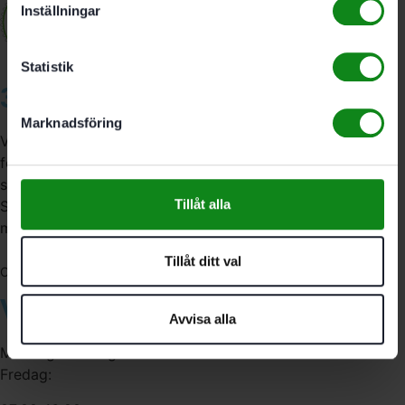
Inställningar
Statistik
3A Byggdelen
Marknadsföring
Vi är återförsäljare av elverktyg, tillbehör, infästning och
förbrukningsmaterial. Vi har en fysisk butik och
serviceverkstad i Stockholm samt en e-handel för hela
Tillåt alla
Sverige. Av oss får du professionell service av
medarbetare med gedigen erfarenhet.
Tillåt ditt val
556341-4290
Org. nr:
Våra öppettider
Avvisa alla
Måndag-Torsdag:
Fredag: