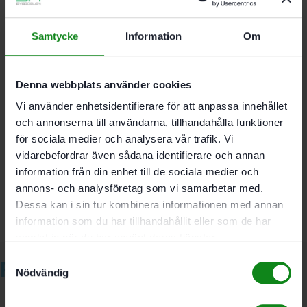
För AGC 18
För säkert arbete med kapskivor av bundna
Samtycke
Information
Om
slipmaterial
Skiv-Ø 125 mm
Denna webbplats använder cookies
Vi använder enhetsidentifierare för att anpassa innehållet
och annonserna till användarna, tillhandahålla funktioner
Det finns inga recensioner än.
för sociala medier och analysera vår trafik. Vi
Bli först med att recensera ”Festool Skyddshuv TSH-
vidarebefordrar även sådana identifierare och annan
AGC 18-125”
information från din enhet till de sociala medier och
Du måste vara
inloggad
för att skriva en recension.
annons- och analysföretag som vi samarbetar med.
Dessa kan i sin tur kombinera informationen med annan
information som du har tillhandahållit eller som de har
samlat in när du har använt deras tjänster.
Samtyckesval
Relaterade produkter
Nödvändig