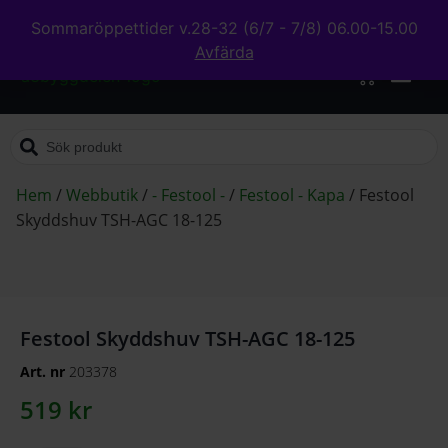
Sommaröppettider v.28-32 (6/7 - 7/8) 06.00-15.00
Avfärda
0
Hem
/
Webbutik
/
- Festool -
/
Festool - Kapa
/
Festool
Skyddshuv TSH-AGC 18-125
Festool Skyddshuv TSH-AGC 18-125
Art. nr
203378
519
kr