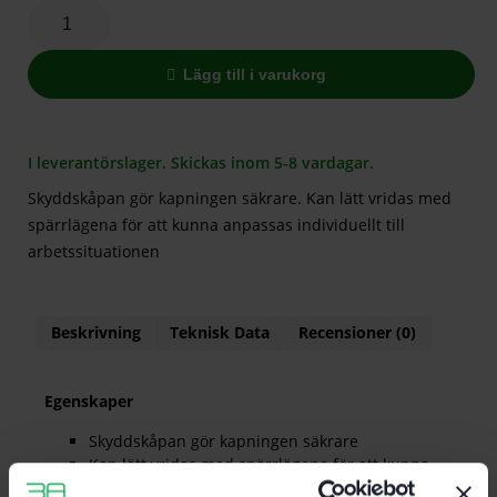
Lägg till i varukorg
I leverantörslager. Skickas inom 5-8 vardagar.
Skyddskåpan gör kapningen säkrare. Kan lätt vridas med
spärrlägena för att kunna anpassas individuellt till
arbetssituationen
Beskrivning
Teknisk Data
Recensioner (0)
Egenskaper
Skyddskåpan gör kapningen säkrare
Kan lätt vridas med spärrlägena för att kunna
anpassas individuellt till arbetssituationen