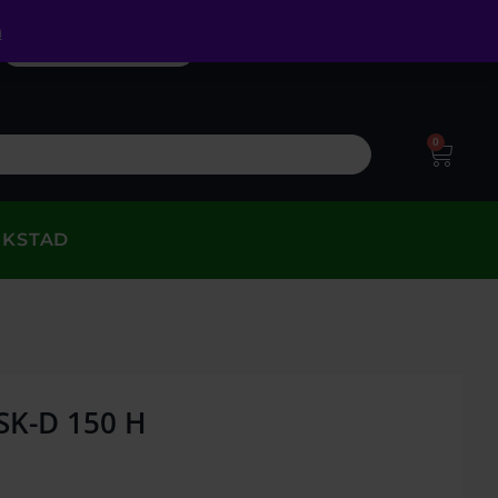
a
0
RKSTAD
HSK-D 150 H