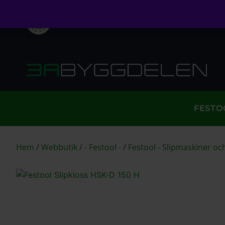
Öppet köp i 30 dagar
Fri frakt över 999kr
S
FESTO
Hem
/
Webbutik
/
- Festool -
/
Festool - Slipmaskiner och