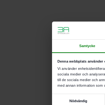
Samtycke
Denna webbplats använder 
Vi använder enhetsidentifierar
sociala medier och analysera 
till de sociala medier och a
med annan information som du 
Samtyckesval
Nödvändig