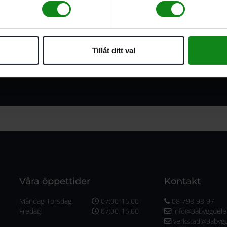
För snabb handslipning av
För grov-. mellan- och fins
För fäste av StickFix slips
Tillåt ditt val
Våra öppettider
Kontakt
Måndag-Torsdag:
07:00-16:00
08 798 98 97
Fredag:
07:00-15:00
info@3abyggdele
verkstad@3abygg