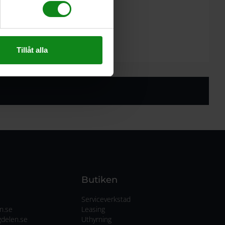
 ytor eller rundningar
lipning
kivor Ø 150 mm
Tillåt alla
Butiken
Serviceverkstad
n.se
Leasing
delen.se
Uthyrning