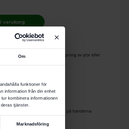
 i varukorg
-8 vardagar.
ch innerkanter. För snabb handslipning av ytor eller
Om
finslipning.
)
andahålla funktioner för
n information från din enhet
 tur kombinera informationen
deras tjänster.
greppvänlig yta förhindrar blåsor på händerna
sstorlekar
 ytter- och innerkanter
Marknadsföring