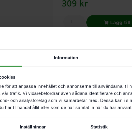
309
kr
Lägg till
I leverantörslager. Skickas inom 5
För snabb handslipning av ytter- o
Information
rundningar. För grov-. mellan- och 
cookies
Beskrivning
Recensioner (0
e för att anpassa innehållet och annonserna till användarna, tillh
vår trafik. Vi vidarebefordrar även sådana identifierare och anna
nnons- och analysföretag som vi samarbetar med. Dessa kan i sin
Egenskaper
har tillhandahållit eller som de har samlat in när du har använt 
Ergonomiskt handtag med 
Passar Festools slippapper
För snabb handslipning av
Inställningar
Statistik