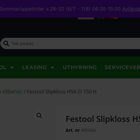
Sommaröppettider v.28-32 (6/7 - 7/8) 06.00-15.00
Avfärd
midig leverans
OL
LEASING
UTHYRNING
SERVICEVE
 tillbehör
/
Festool Slipkloss HSK-D 150 H
Festool Slipkloss 
Art. nr
495966