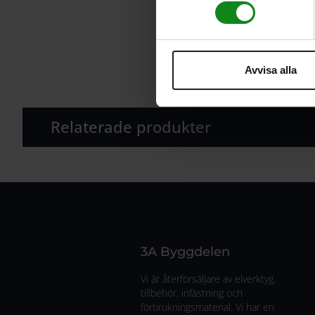
Avvisa alla
Relaterade produkter
3A Byggdelen
Vi är återförsäljare av elverktyg,
tillbehör, infästning och
förbrukningsmaterial. Vi har en