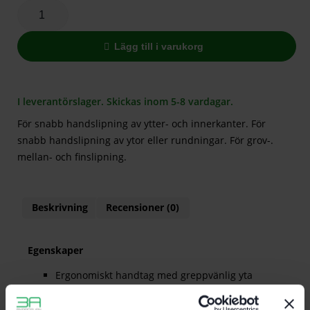
Lägg till i varukorg
I leverantörslager. Skickas inom 5-8 vardagar.
För snabb handslipning av ytter- och innerkanter. För
snabb handslipning av ytor eller rundningar. För grov-.
mellan- och finslipning.
Beskrivning
Recensioner (0)
Egenskaper
Ergonomiskt handtag med greppvänlig yta
förhindrar blåsor på händerna
Passar Festools slippappersstorlekar