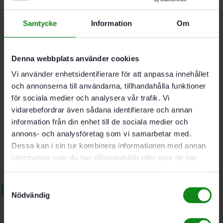
För snabb handslipning av ytter- och
innerkanter
Samtycke
Information
Om
För snabb handslipning av ytor eller rundningar
För grov-. mellan- och finslipning
Mjuk
För fäste av StickFix slipskivor Ø 150 mm
Denna webbplats använder cookies
Vi använder enhetsidentifierare för att anpassa innehållet
och annonserna till användarna, tillhandahålla funktioner
Det finns inga recensioner än.
för sociala medier och analysera vår trafik. Vi
Bli först med att recensera ”Festool Slipkloss HSK-D
vidarebefordrar även sådana identifierare och annan
150 W”
information från din enhet till de sociala medier och
Du måste vara
inloggad
för att skriva en recension.
annons- och analysföretag som vi samarbetar med.
Dessa kan i sin tur kombinera informationen med annan
information som du har tillhandahållit eller som de har
samlat in när du har använt deras tjänster.
Relaterade produkter
Samtyckesval
Nödvändig