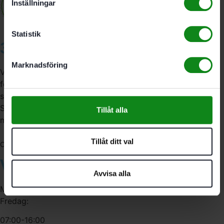
Inställningar
Statistik
3A Byggdelen
Marknadsföring
Vi är återförsäljare av elverktyg, tillbehör, infästning och
förbrukningsmaterial. Vi har en fysisk butik och
serviceverkstad i Stockholm samt en e-handel för hela
Sverige. Av oss får du professionell service av
Tillåt alla
medarbetare med gedigen erfarenhet.
Tillåt ditt val
556341-4290
Org. nr:
Våra öppettider
Avvisa alla
Måndag-Torsdag:
Fredag:
07:00-16:00