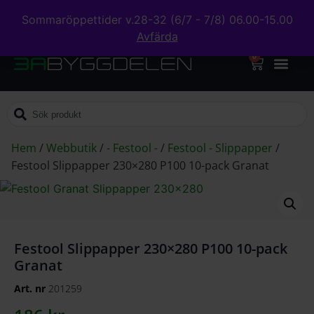
Sommaröppettider v.28-32 (6/7 - 7/8) 06.00-15.00
Avfärda
0
Hem
/
Webbutik
/
- Festool -
/
Festool - Slippapper
/
Festool Slippapper 230×280 P100 10-pack Granat
Festool Slippapper 230×280 P100 10-pack
Granat
Art. nr
201259