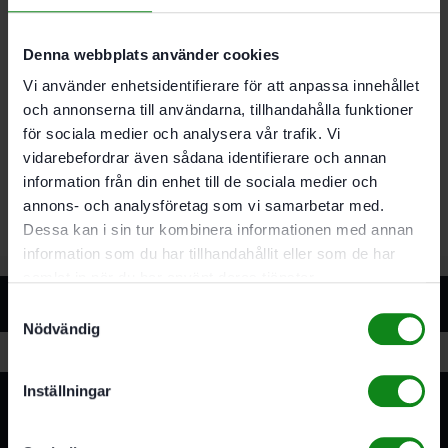
Lämplig för gammal- och ny lack. VOC-lack.
färger. spackel. filler. trä
Denna webbplats använder cookies
Idealisk för att slipa kanter. falsar och profiler
Jämnar ut felställen. t.ex. rinning.
Vi använder enhetsidentifierare för att anpassa innehållet
damminneslutningar osv
och annonserna till användarna, tillhandahålla funktioner
Mått 230 x 280 mm
för sociala medier och analysera vår trafik. Vi
Flexibelt universal-handslippapper för färg.
vidarebefordrar även sådana identifierare och annan
spackel. filler. lack (speciellt VOC-lacker och
information från din enhet till de sociala medier och
hårda underlag)
annons- och analysföretag som vi samarbetar med.
Dessa kan i sin tur kombinera informationen med annan
information som du har tillhandahållit eller som de har
samlat in när du har använt deras tjänster.
Relaterade produkter
Samtyckesval
Nödvändig
Inställningar