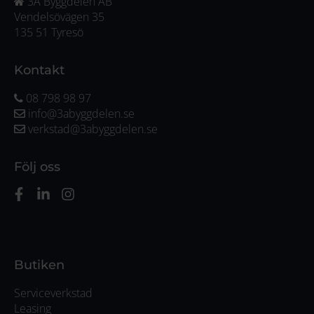
3A Byggdelen AB
Vendelsövägen 35
135 51 Tyresö
Kontakt
08 798 98 97
info@3abyggdelen.se
verkstad@3abyggdelen.se
Följ oss
Butiken
Serviceverkstad
Leasing