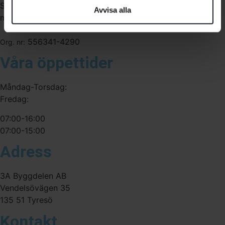
Sverige. Av oss får du professionell service av
Avvisa alla
medarbetare med gedigen erfarenhet.
556341-4290
Org. nr:
Våra öppettider
Måndag-Torsdag:
Fredag:
07:00-16:00
07:00-15:00
Adress
3A Byggdelen AB
Vendelsövägen 35
135 51 Tyresö
Kontakt