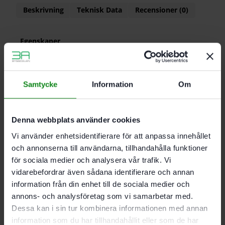
Beskrivning
Teknisk Data
Recensioner (0)
Egenskaper
Lämplig för gammal- och ny lack. VOC-lack.
färger. spackel. filler. trä
Idealisk för att slipa kanter. falsar och profiler
Samtycke
Information
Om
Jämnar ut felställen. t.ex. rinning.
damminneslutningar osv
Mått 230 x 280 mm
Denna webbplats använder cookies
Flexibelt universal-handslippapper för färg.
spackel. filler. lack (speciellt VOC-lacker och
Vi använder enhetsidentifierare för att anpassa innehållet
hårda underlag)
och annonserna till användarna, tillhandahålla funktioner
för sociala medier och analysera vår trafik. Vi
vidarebefordrar även sådana identifierare och annan
Korn P120; Förpackning 10 Antal
information från din enhet till de sociala medier och
annons- och analysföretag som vi samarbetar med.
Dessa kan i sin tur kombinera informationen med annan
Det finns inga recensioner än.
information som du har tillhandahållit eller som de har