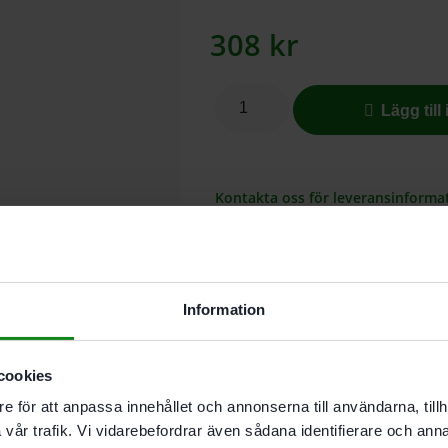
308
kr
Lägg till
Kontakta oss för leveransinforma
Slippapper 80×133 M GR PRO/10 F
Tack vare sin mjuka struktur anpass
Information
fördelar trycket optimalt under sl
trä, plast, VOC-lack och akryl. Pas
matchar dammutsuget för ren slipn
cookies
dammutsuget och den långa livslän
e för att anpassa innehållet och annonserna till användarna, tillh
med Granat-papper. Det mjuka och fl
vår trafik. Vi vidarebefordrar även sådana identifierare och anna
rundningar och formade ytor.