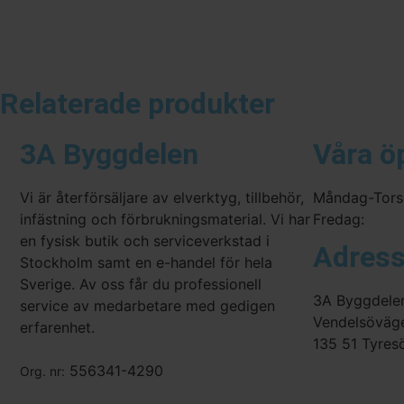
Relaterade produkter
3A Byggdelen
Våra ö
Vi är återförsäljare av elverktyg, tillbehör,
Måndag-Tors
infästning och förbrukningsmaterial. Vi har
Fredag:
en fysisk butik och serviceverkstad i
Adres
Stockholm samt en e-handel för hela
Sverige. Av oss får du professionell
3A Byggdele
service av medarbetare med gedigen
Vendelsöväg
erfarenhet.
135 51 Tyres
556341-4290
Org. nr: