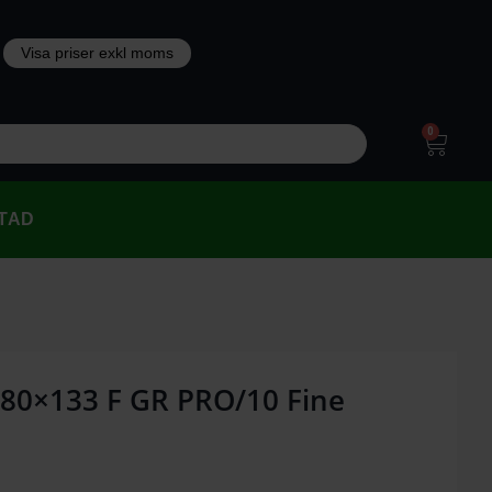
0
TAD
 80×133 F GR PRO/10 Fine