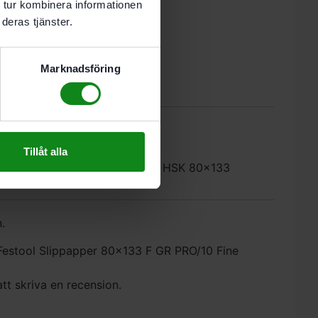
 tur kombinera informationen
deras tjänster.
Marknadsföring
0)
Tillåt alla
 RS 4, LS 130, HSK-A 80×130, HSK 80×133
.
 ”Festool Slippapper 80×133 F GR PRO/10 Fine
att skriva en recension.