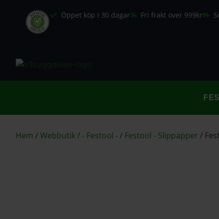
Öppet köp i 30 dagar
Fri frakt över 999kr
S
FE
Hem
/
Webbutik
/
- Festool -
/
Festool - Slippapper
/
Fes