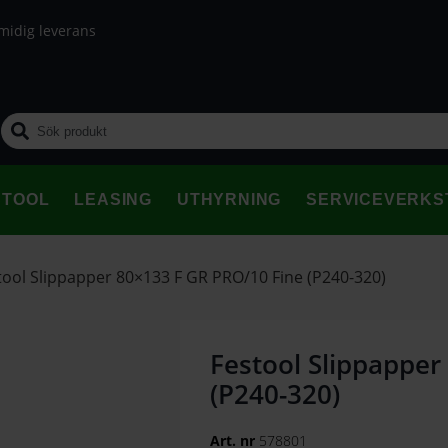
midig leverans
STOOL
LEASING
UTHYRNING
SERVICEVERKS
tool Slippapper 80×133 F GR PRO/10 Fine (P240-320)
Festool Slippapper
(P240-320)
Art. nr
578801