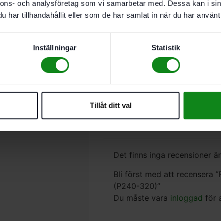
nnons- och analysföretag som vi samarbetar med. Dessa kan i sin
har tillhandahållit eller som de har samlat in när du har använt 
l
ev.omfattning:
Inställningar
Statistik
Beskrivning
Recensioner (
Passar till.
Tillåt ditt val
RTS 400, RTSC 400, RS 400,
Det finns inga recensioner än
Bli först med att recensera
(P240-320)”
Du måste vara
inloggad
för 