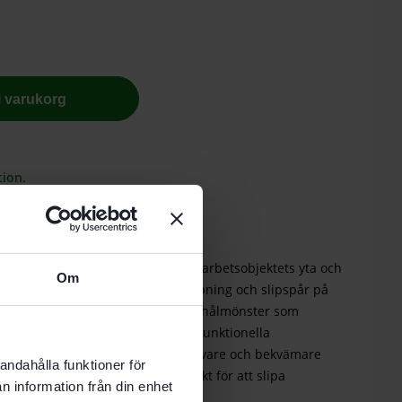
 i varukorg
tion.
ine (P240-320)
ar sig Granat PROfile perfekt till arbetsobjektets yta och
Om
ipningen. Det förhindrar genomslipning och slipspår på
sar perfekt till din slipmaskin, med hålmönster som
ing i Festool-systemet. Med det funktionella
gden blir dina slipprojekt effektivare och bekvämare
andahålla funktioner för
exibla Granat PROfile är idealiskt för att slipa
n information från din enhet