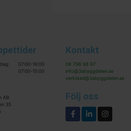
ppettider
Kontakt
dag:
07:00-16:00
08 798 98 97
07:00-15:00
info@3abyggdelen.se
verkstad@3abyggdelen.se
s
Följ oss
n AB
en 35
ö