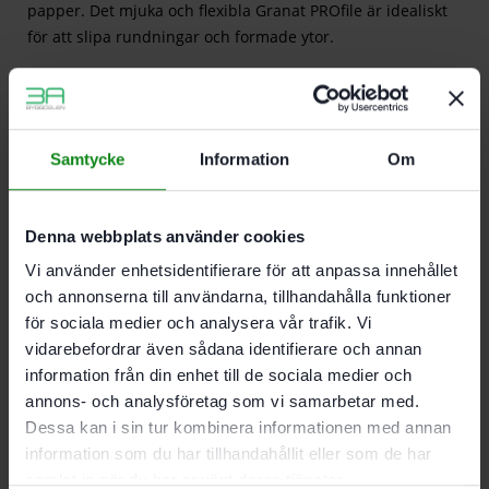
papper. Det mjuka och flexibla Granat PROfile är idealiskt
för att slipa rundningar och formade ytor.
l
ev.omfattning:
Samtycke
Information
Om
Beskrivning
Recensioner (0)
Denna webbplats använder cookies
Passar till.
Vi använder enhetsidentifierare för att anpassa innehållet
och annonserna till användarna, tillhandahålla funktioner
RO 125, ES 125, ETS 125, ETSC 125, ETSC 2 125, ES-ETS
för sociala medier och analysera vår trafik. Vi
125, ES-ETSC 125, ETS EC 125, LEX 125
vidarebefordrar även sådana identifierare och annan
information från din enhet till de sociala medier och
annons- och analysföretag som vi samarbetar med.
Det finns inga recensioner än.
Dessa kan i sin tur kombinera informationen med annan
Bli först med att recensera ”Festool Slippapper D125 F
information som du har tillhandahållit eller som de har
GR PRO/10 Fine (P240-320)”
samlat in när du har använt deras tjänster.