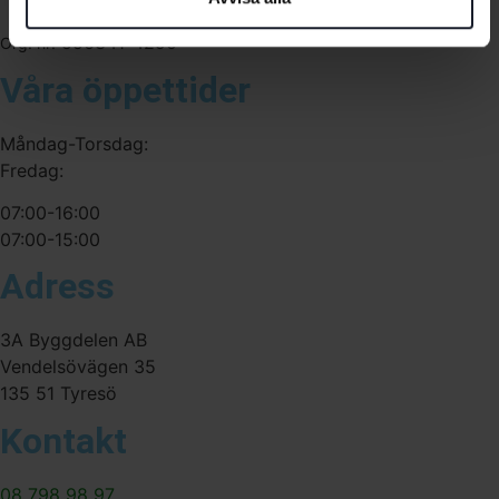
556341-4290
Org. nr:
Våra öppettider
Måndag-Torsdag:
Fredag:
07:00-16:00
07:00-15:00
Adress
3A Byggdelen AB
Vendelsövägen 35
135 51 Tyresö
Kontakt
08 798 98 97