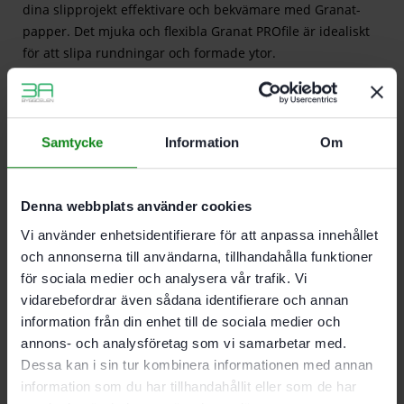
dina slipprojekt effektivare och bekvämare med Granat-
papper. Det mjuka och flexibla Granat PROfile är idealiskt
för att slipa rundningar och formade ytor.
l
ev.omfattning:
Samtycke
Information
Om
Beskrivning
Recensioner (0)
Denna webbplats använder cookies
Vi använder enhetsidentifierare för att anpassa innehållet
Passar till.
och annonserna till användarna, tillhandahålla funktioner
RO 125, ES 125, ETS 125, ETSC 125, ETSC 2 125, ES-ETS
för sociala medier och analysera vår trafik. Vi
125, ES-ETSC 125, ETS EC 125, LEX 125
vidarebefordrar även sådana identifierare och annan
information från din enhet till de sociala medier och
annons- och analysföretag som vi samarbetar med.
Det finns inga recensioner än.
Dessa kan i sin tur kombinera informationen med annan
information som du har tillhandahållit eller som de har
Bli först med att recensera ”Festool Slippapper D125 M