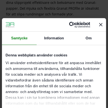
dina slipprojekt effektivare och bekvämare med Granat-
papper. Det mjuka och flexibla Granat PROfile är idealiskt
för att slipa rundningar och formade ytor.
l
ev.omfattning:
Samtycke
Information
Om
Beskrivning
Recensioner (0)
Denna webbplats använder cookies
Vi använder enhetsidentifierare för att anpassa innehållet
Passar till.
och annonserna till användarna, tillhandahålla funktioner
RO 150, ES 150, ETS 150, ETSC 2 150, ETS EC 150, LEX
för sociala medier och analysera vår trafik. Vi
150, WTS 150, HSK-D 150
vidarebefordrar även sådana identifierare och annan
information från din enhet till de sociala medier och
annons- och analysföretag som vi samarbetar med.
Det finns inga recensioner än.
Dessa kan i sin tur kombinera informationen med annan
information som du har tillhandahållit eller som de har
Bli först med att recensera ”Festool Slippapper D150 S