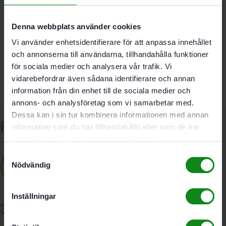
Recensioner (0)
Det finns inga recensioner än.
Denna webbplats använder cookies
Bli först med att recensera ”Festool Slippapper Delta
Vi använder enhetsidentifierare för att anpassa innehållet
200 P120 GR/10”
och annonserna till användarna, tillhandahålla funktioner
Du måste vara
inloggad
för att skriva en recension.
för sociala medier och analysera vår trafik. Vi
vidarebefordrar även sådana identifierare och annan
information från din enhet till de sociala medier och
annons- och analysföretag som vi samarbetar med.
Dessa kan i sin tur kombinera informationen med annan
Relaterade produkter
information som du har tillhandahållit eller som de har
samlat in när du har använt deras tjänster.
Samtyckesval
Nödvändig
Inställningar
3A Byggdelen