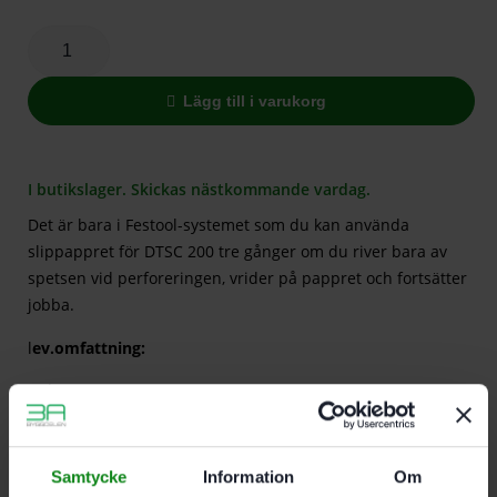
Lägg till i varukorg
I butikslager. Skickas nästkommande vardag.
Det är bara i Festool-systemet som du kan använda
slippappret för DTSC 200 tre gånger om du river bara av
spetsen vid perforeringen, vrider på pappret och fortsätter
jobba.
l
ev.omfattning:
Delta 200 P120
GR/10 st
Samtycke
Information
Om