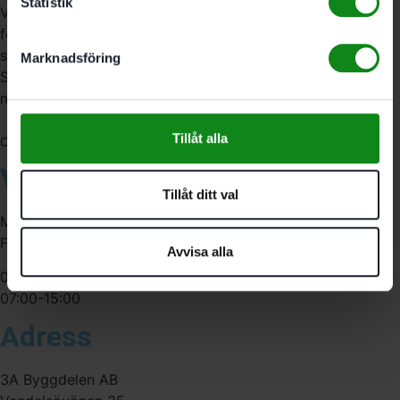
Statistik
Vi är återförsäljare av elverktyg, tillbehör, infästning och
förbrukningsmaterial. Vi har en fysisk butik och
serviceverkstad i Stockholm samt en e-handel för hela
Marknadsföring
Sverige. Av oss får du professionell service av
medarbetare med gedigen erfarenhet.
Tillåt alla
556341-4290
Org. nr:
Våra öppettider
Tillåt ditt val
Måndag-Torsdag:
Fredag:
Avvisa alla
07:00-16:00
07:00-15:00
Adress
3A Byggdelen AB