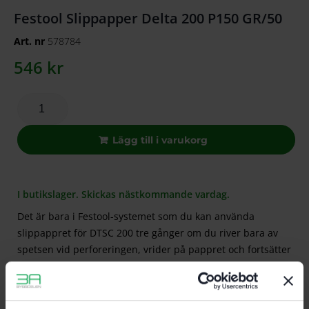
Festool Slippapper Delta 200 P150 GR/50
Art. nr
578784
546
kr
Lägg till i varukorg
I butikslager. Skickas nästkommande vardag.
Det är bara i Festool-systemet som du kan använda
slippappret för DTSC 200 tre gånger om du river bara av
spetsen vid perforeringen, vrider på pappret och fortsätter
jobba.
l
ev.omfattning: