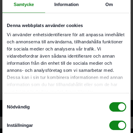
Delta 200 P150
Samtycke
Information
Om
GR/50 st
Denna webbplats använder cookies
Recensioner (0)
Vi använder enhetsidentifierare för att anpassa innehållet
och annonserna till användarna, tillhandahålla funktioner
Det finns inga recensioner än.
för sociala medier och analysera vår trafik. Vi
vidarebefordrar även sådana identifierare och annan
Bli först med att recensera ”Festool Slippapper Delta
information från din enhet till de sociala medier och
200 P150 GR/50”
Du måste vara
inloggad
för att skriva en recension.
annons- och analysföretag som vi samarbetar med.
Dessa kan i sin tur kombinera informationen med annan
information som du har tillhandahållit eller som de har
samlat in när du har använt deras tjänster.
Samtyckesval
Relaterade produkter
Nödvändig
Inställningar