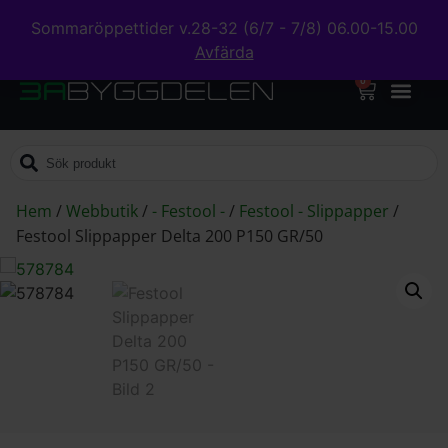
Sommaröppettider v.28-32 (6/7 - 7/8) 06.00-15.00
Avfärda
0
Hem
/
Webbutik
/
- Festool -
/
Festool - Slippapper
/
Festool Slippapper Delta 200 P150 GR/50