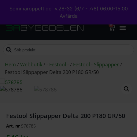
Sommaröppettider v.28-32 (6/7 - 7/8) 06.00-15.00
Avfärda
0
Hem
/
Webbutik
/
- Festool -
/
Festool - Slippapper
/
Festool Slippapper Delta 200 P180 GR/50
Festool Slippapper Delta 200 P180 GR/50
Art. nr
578785