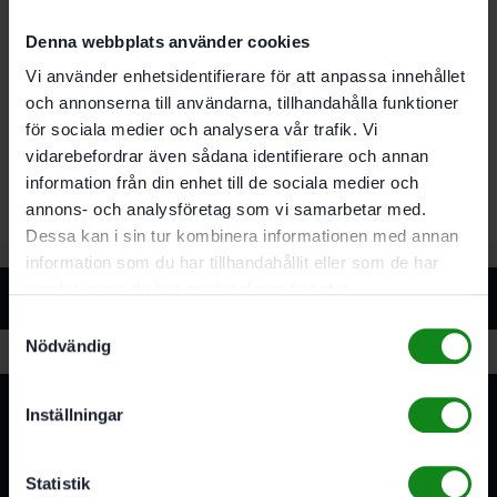
Recensioner (0)
Denna webbplats använder cookies
Det finns inga recensioner än.
Vi använder enhetsidentifierare för att anpassa innehållet
och annonserna till användarna, tillhandahålla funktioner
Bli först med att recensera ”Festool Slippapper Delta
för sociala medier och analysera vår trafik. Vi
200 P180 GR/50”
Du måste vara
inloggad
för att skriva en recension.
vidarebefordrar även sådana identifierare och annan
information från din enhet till de sociala medier och
annons- och analysföretag som vi samarbetar med.
Dessa kan i sin tur kombinera informationen med annan
information som du har tillhandahållit eller som de har
samlat in när du har använt deras tjänster.
Relaterade produkter
Samtyckesval
Nödvändig
Inställningar
Statistik