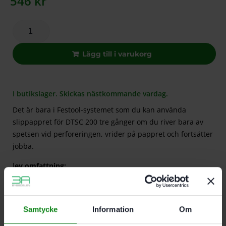
546
kr
Lägg till i varukorg
I butikslager. Skickas nästkommande vardag.
Det är bara i Festool-systemet som du kan använda
slippappret för DTSC 200 tre gånger om du river bara av
spetsen vid perforeringen, vrider på pappret och fortsätter
jobba.
l
ev.omfattning:
Delta 200 P180
GR/50 st
Samtycke
Information
Om