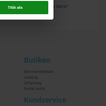
estool Slippapper Delta 200 P60 GR/10”
Tillåt alla
 skriva en recension.
Butiken
Serviceverkstad
Leasing
Uthyrning
Fysisk butik
Kundservice