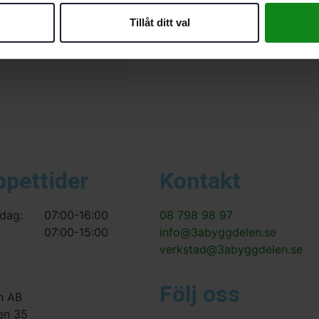
Bli först med att recensera ”F
Tillåt ditt val
Du måste vara
inloggad
för att
ppettider
Kontakt
dag:
07:00-16:00
08 798 98 97
07:00-15:00
info@3abyggdelen.se
verkstad@3abyggdelen.se
s
Följ oss
n AB
en 35