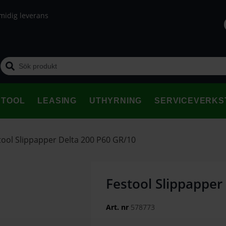
midig leverans
STOOL
LEASING
UTHYRNING
SERVICEVERKS
tool Slippapper Delta 200 P60 GR/10
Festool Slippapper
Art. nr
578773