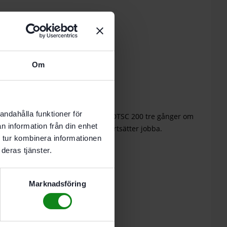
 i varukorg
Om
nde vardag.
andahålla funktioner för
m du kan använda slippappret för DTSC 200 tre gånger om
n information från din enhet
reringen, vrider på pappret och fortsätter jobba.
 tur kombinera informationen
deras tjänster.
Marknadsföring