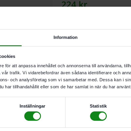
224
kr
Lägg till
Information
I butikslager. Skickas nästkomma
cookies
e för att anpassa innehållet och annonserna till användarna, tillh
Det är bara i Festool-systemet so
vår trafik. Vi vidarebefordrar även sådana identifierare och anna
du river bara av spetsen vid perfo
nnons- och analysföretag som vi samarbetar med. Dessa kan i sin
l
ev.omfattning:
har tillhandahållit eller som de har samlat in när du har använt 
Delta 200 P60
GR/10 st
Inställningar
Statistik
Recensioner (0)
Det finns inga recensioner än.