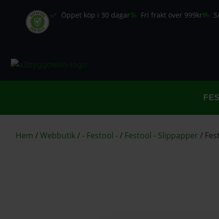
Öppet köp i 30 dagar
Fri frakt över 999kr
S
FE
Hem
/
Webbutik
/
- Festool -
/
Festool - Slippapper
/
Fes