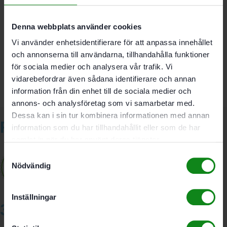
Recensioner (0)
Det finns inga recensioner än.
Denna webbplats använder cookies
Bli först med att recensera ”Festool Slippapper Delta
Vi använder enhetsidentifierare för att anpassa innehållet
200 P80 GR/50”
och annonserna till användarna, tillhandahålla funktioner
Du måste vara
inloggad
för att skriva en recension.
för sociala medier och analysera vår trafik. Vi
vidarebefordrar även sådana identifierare och annan
information från din enhet till de sociala medier och
annons- och analysföretag som vi samarbetar med.
Dessa kan i sin tur kombinera informationen med annan
Relaterade produkter
information som du har tillhandahållit eller som de har
samlat in när du har använt deras tjänster.
Samtyckesval
Nödvändig
Inställningar
3A Byggdelen