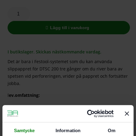
Lägg till i varukorg
I butikslager. Skickas nästkommande vardag.
Det är bara i Festool-systemet som du kan använda
slippappret för DTSC 200 tre gånger om du river bara av
spetsen vid perforeringen, vrider på pappret och fortsätter
jobba.
l
ev.omfattning:
Delta 200 P80
GR/50 st
Samtycke
Information
Om