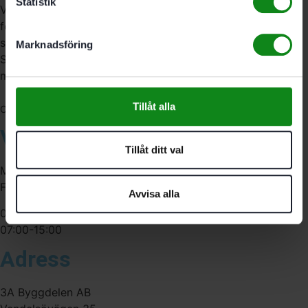
Statistik
Vi är återförsäljare av elverktyg, tillbehör, infästning och
förbrukningsmaterial. Vi har en fysisk butik och
serviceverkstad i Stockholm samt en e-handel för hela
Marknadsföring
Sverige. Av oss får du professionell service av
medarbetare med gedigen erfarenhet.
Tillåt alla
556341-4290
Org. nr:
Våra öppettider
Tillåt ditt val
Måndag-Torsdag:
Fredag:
Avvisa alla
07:00-16:00
07:00-15:00
Adress
3A Byggdelen AB