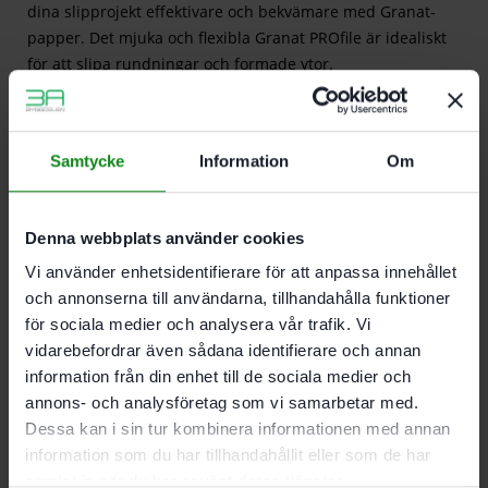
dina slipprojekt effektivare och bekvämare med Granat-
papper. Det mjuka och flexibla Granat PROfile är idealiskt
för att slipa rundningar och formade ytor.
l
ev.omfattning:
Samtycke
Information
Om
Beskrivning
Recensioner (0)
Denna webbplats använder cookies
Vi använder enhetsidentifierare för att anpassa innehållet
Passar till.
och annonserna till användarna, tillhandahålla funktioner
för sociala medier och analysera vår trafik. Vi
DTS 400, DTSC 400, DS 400
vidarebefordrar även sådana identifierare och annan
information från din enhet till de sociala medier och
annons- och analysföretag som vi samarbetar med.
Det finns inga recensioner än.
Dessa kan i sin tur kombinera informationen med annan
Bli först med att recensera ”Festool Slippapper Delta
information som du har tillhandahållit eller som de har
M GR PRO/10 Medium (P120-180)”
samlat in när du har använt deras tjänster.