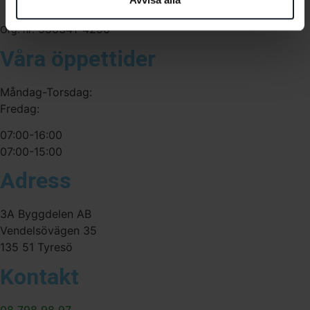
556341-4290
Org. nr:
Våra öppettider
Måndag-Torsdag:
Fredag:
07:00-16:00
07:00-15:00
Adress
3A Byggdelen AB
Vendelsövägen 35
135 51 Tyresö
Kontakt
08 798 98 97