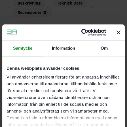
Beskrivning
Teknisk Data
Recensioner (0)
Egenskaper
Bearbetning av toppmoderna lacksystem
Samtycke
Information
Om
Rekommenderas särskilt för VOC-lacker
Bearbetning av extremt hårda underlag
Bearbetning av plast. mineralmaterial. akryl.
Denna webbplats använder cookies
spackel. filler
För DTS 400. DTSC 400. DS 400
Vi använder enhetsidentifierare för att anpassa innehållet
och annonserna till användarna, tillhandahålla funktioner
för sociala medier och analysera vår trafik. Vi
Korn P100
vidarebefordrar även sådana identifierare och annan
Förpackning 100-pack
information från din enhet till de sociala medier och
annons- och analysföretag som vi samarbetar med.
Dessa kan i sin tur kombinera informationen med annan
Det finns inga recensioner än.
information som du har tillhandahållit eller som de har