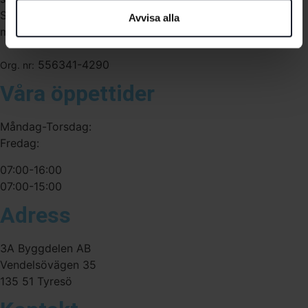
Sverige. Av oss får du professionell service av
Avvisa alla
medarbetare med gedigen erfarenhet.
556341-4290
Org. nr:
Våra öppettider
Måndag-Torsdag:
Fredag:
07:00-16:00
07:00-15:00
Adress
3A Byggdelen AB
Vendelsövägen 35
135 51 Tyresö