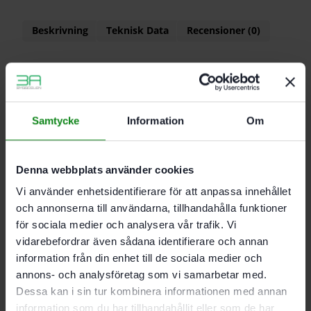
Beskrivning
Teknisk Data
Recensioner (0)
Egenskaper
Bearbetning av gipsspackel och cementbaserat
spackel
Samtycke
Information
Om
För PLANEX LHS 2 225 EQ, PLANEX 225 EQ,
PLANEX LHS-E 225 easy
Denna webbplats använder cookies
Vi använder enhetsidentifierare för att anpassa innehållet
och annonserna till användarna, tillhandahålla funktioner
Korn P180
för sociala medier och analysera vår trafik. Vi
Förpackning 5 st
vidarebefordrar även sådana identifierare och annan
Diameter 225 mm
information från din enhet till de sociala medier och
annons- och analysföretag som vi samarbetar med.
Dessa kan i sin tur kombinera informationen med annan
Det finns inga recensioner än.
information som du har tillhandahållit eller som de har