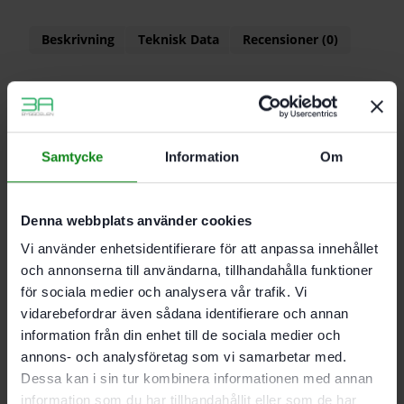
Beskrivning
Teknisk Data
Recensioner (0)
Egenskaper
Bearbetning av gipsspackel och cementbaserat
spackel
Samtycke
Information
Om
För PLANEX LHS 2 225 EQ, PLANEX 225 EQ,
PLANEX LHS-E 225 easy
Denna webbplats använder cookies
Vi använder enhetsidentifierare för att anpassa innehållet
och annonserna till användarna, tillhandahålla funktioner
Korn P240
för sociala medier och analysera vår trafik. Vi
Förpackning 5 st
vidarebefordrar även sådana identifierare och annan
Diameter 225 mm
information från din enhet till de sociala medier och
annons- och analysföretag som vi samarbetar med.
Dessa kan i sin tur kombinera informationen med annan
Det finns inga recensioner än.
information som du har tillhandahållit eller som de har