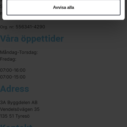
Sverige. Av oss får du professionell service av
Avvisa alla
medarbetare med gedigen erfarenhet.
556341-4290
Org. nr:
Våra öppettider
Måndag-Torsdag:
Fredag:
07:00-16:00
07:00-15:00
Adress
3A Byggdelen AB
Vendelsövägen 35
135 51 Tyresö