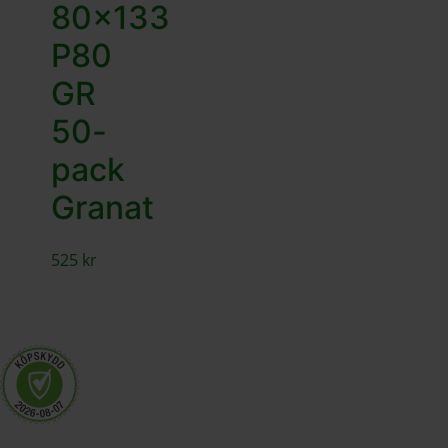
80×133
P80
GR
50-
pack
Granat
525
kr