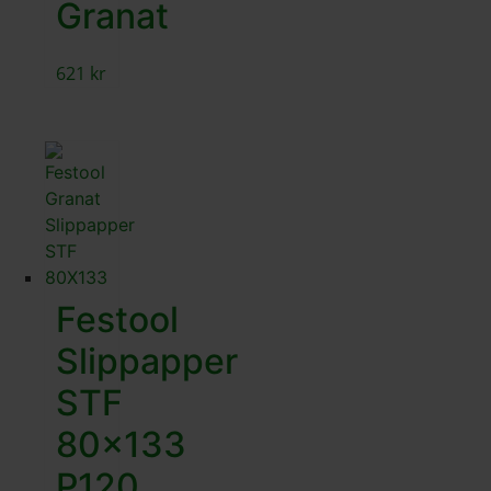
Granat
621
kr
Festool
Slippapper
STF
80×133
P120