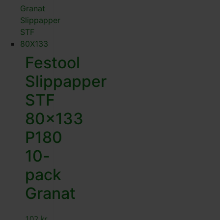
Festool
Slippapper
STF
80×133
P180
10-
pack
Granat
102
kr