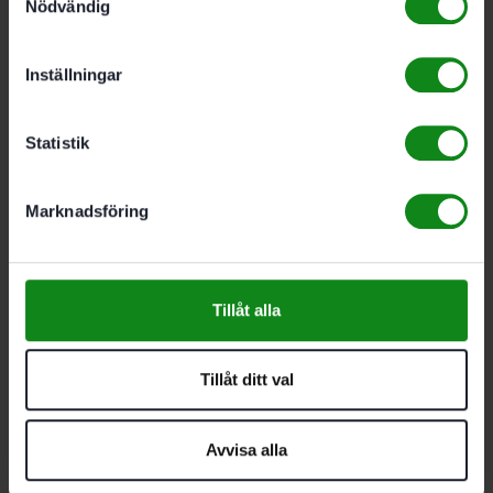
Festool
Nödvändig
Slippapper
STF
Inställningar
80×133
Statistik
P320
GR
Marknadsföring
100-
pack
Tillåt alla
Granat
Tillåt ditt val
621
kr
Avvisa alla