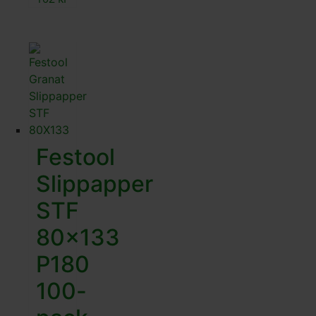
Festool
Slippapper
STF
80×133
P180
100-