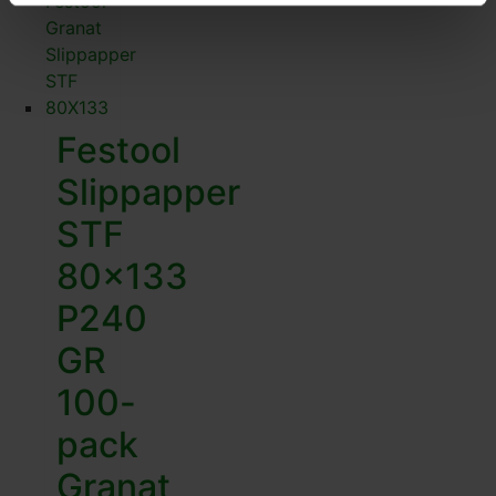
Festool
Slippapper
STF
80×133
P240
GR
100-
pack
Granat