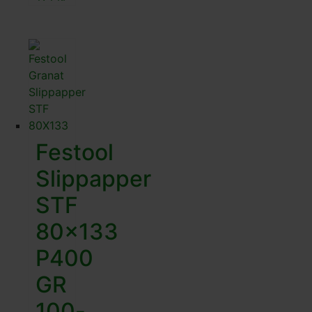
Festool
Slippapper
STF
80×133
P400
GR
100-