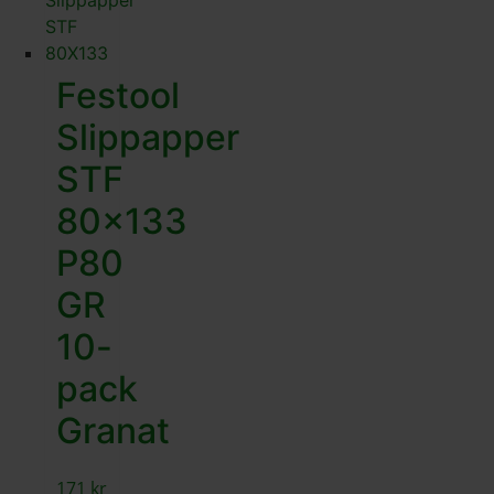
Festool
Slippapper
STF
80×133
P80
GR
10-
pack
Granat
171
kr