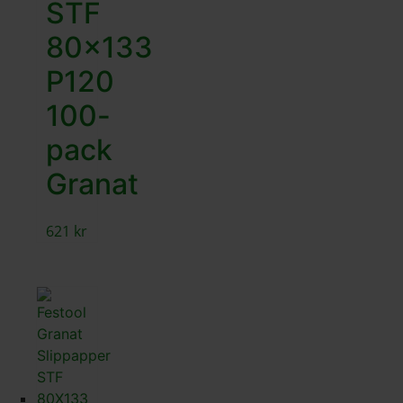
STF
80×133
P120
100-
pack
Granat
621
kr