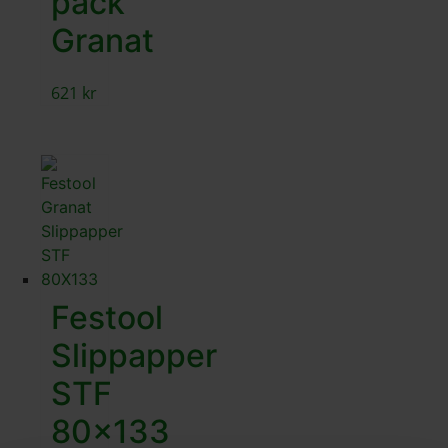
pack
Granat
621
kr
Festool
Slippapper
STF
80×133