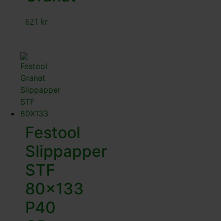
621
kr
Festool
Slippapper
STF
80×133
P40