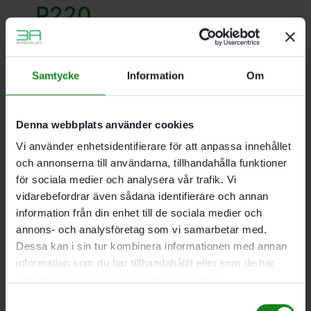
P220
GR
100-
Samtycke
Information
Om
pack
Granat
Denna webbplats använder cookies
Vi använder enhetsidentifierare för att anpassa innehållet
621
kr
och annonserna till användarna, tillhandahålla funktioner
för sociala medier och analysera vår trafik. Vi
vidarebefordrar även sådana identifierare och annan
information från din enhet till de sociala medier och
annons- och analysföretag som vi samarbetar med.
Dessa kan i sin tur kombinera informationen med annan
information som du har tillhandahållit eller som de har
samlat in när du har använt deras tjänster.
Samtyckesval