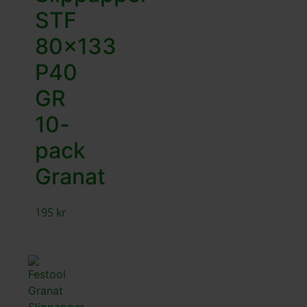
STF
80×133
P40
GR
10-
pack
Granat
195
kr