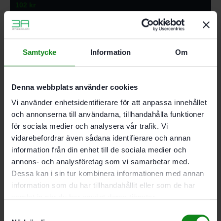
102
kr
Lägg till i varukorg
Samtycke
Information
Om
Denna webbplats använder cookies
Festool Slippapper STF 80×133 P180 100-pack Granat
621
kr
Vi använder enhetsidentifierare för att anpassa innehållet
och annonserna till användarna, tillhandahålla funktioner
Lägg till i varukorg
för sociala medier och analysera vår trafik. Vi
vidarebefordrar även sådana identifierare och annan
information från din enhet till de sociala medier och
annons- och analysföretag som vi samarbetar med.
Dessa kan i sin tur kombinera informationen med annan
information som du har tillhandahållit eller som de har
Festool Slippapper STF 80×133 P220 GR 100-pack
Granat
samlat in när du har använt deras tjänster.
621
kr
Samtyckesval