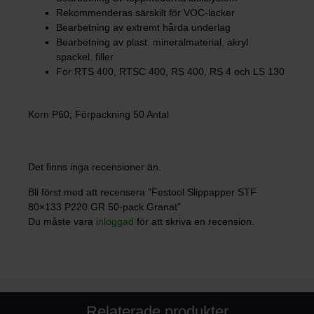
Rekommenderas särskilt för VOC-lacker
Bearbetning av extremt hårda underlag
Bearbetning av plast. mineralmaterial. akryl.
spackel. filler
För RTS 400, RTSC 400, RS 400, RS 4 och LS 130
Korn P60; Förpackning 50 Antal
Det finns inga recensioner än.
Bli först med att recensera ”Festool Slippapper STF
80×133 P220 GR 50-pack Granat”
Du måste vara
inloggad
för att skriva en recension.
Relaterade produkter