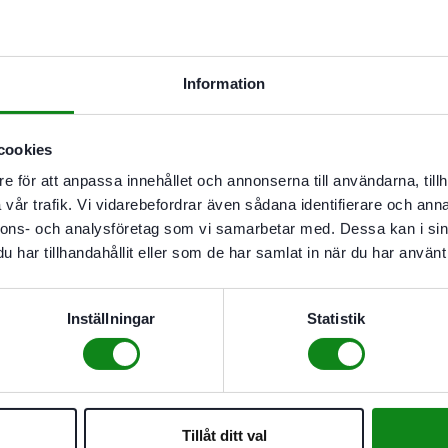
Rekommenderas särskilt f
Bearbetning av extremt h
Bearbetning av plast. miner
För RTS 400, RTSC 400, RS 
Information
cookies
e för att anpassa innehållet och annonserna till användarna, tillh
vår trafik. Vi vidarebefordrar även sådana identifierare och anna
nnons- och analysföretag som vi samarbetar med. Dessa kan i sin
har tillhandahållit eller som de har samlat in när du har använt 
Inställningar
Statistik
STF 80×133
Festool Slippapper STF 80×133
Festool S
t
P120 100-pack Granat
P150 100-
621
kr
621
kr
g
Lägg till i varukorg
Lägg til
Tillåt ditt val