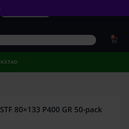
a
0
RKSTAD
 STF 80×133 P400 GR 50-pack