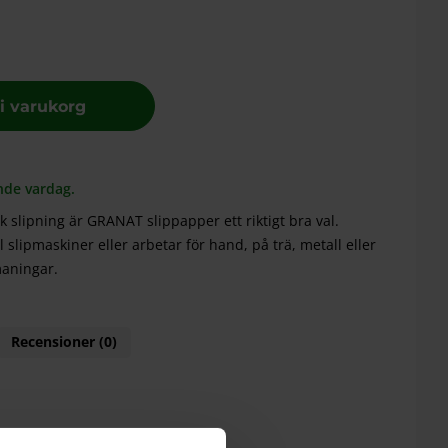
 i varukorg
nde vardag.
 slipning är GRANAT slippapper ett riktigt bra val.
slipmaskiner eller arbetar för hand, på trä, metall eller
maningar.
Recensioner (0)
rna lacksystem