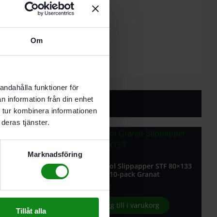
ör VOC-lacker
årda underlag
almaterial. akryl. spackel. filler
400, RS 4 och LS 130
Om
andahålla funktioner för
n information från din enhet
 tur kombinera informationen
deras tjänster.
Marknadsföring
lippapper STF 80×133
Festool Slippapper STF 80×133
pack Granat
P180 10-pack Granat
102
kr
l i varukorg
Lägg till i varukorg
Tillåt alla