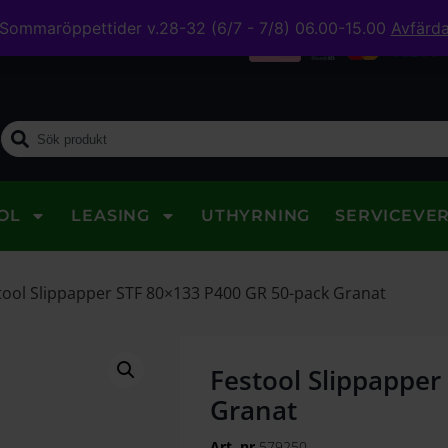
Sommaröppettider v.28-32 (6/7 - 7/8) 06.00-15.00
Avfärd
midig leverans
OL
LEASING
UTHYRNING
SERVICEVE
tool Slippapper STF 80×133 P400 GR 50-pack Granat
Festool Slippapper
Granat
Art. nr
579250