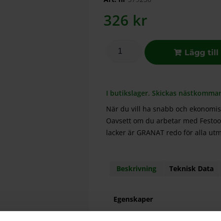
326
kr
Lägg till
I butikslager. Skickas nästkomma
När du vill ha snabb och ekonomisk
Oavsett om du arbetar med Festool 
lacker är GRANAT redo för alla ut
Beskrivning
Teknisk Data
Egenskaper
Bearbetning av toppmode