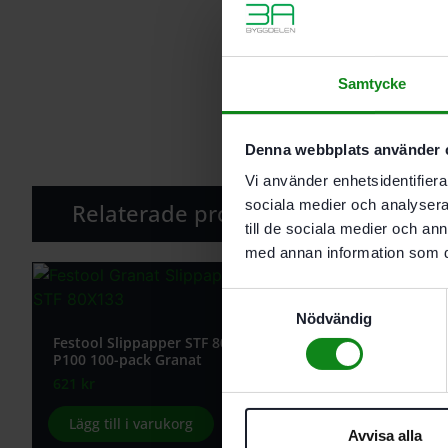
Samtycke
Denna webbplats använder 
Vi använder enhetsidentifierar
sociala medier och analysera 
Relaterade produkter
till de sociala medier och a
med annan information som du 
Samtyckesval
Nödvändig
Festool Slippapper STF 80X133
Festool Slippapper 
P100 100-pack Granat
P120 10-pack Grana
621
kr
102
kr
Lägg till i varukorg
Lägg till i varukor
Avvisa alla