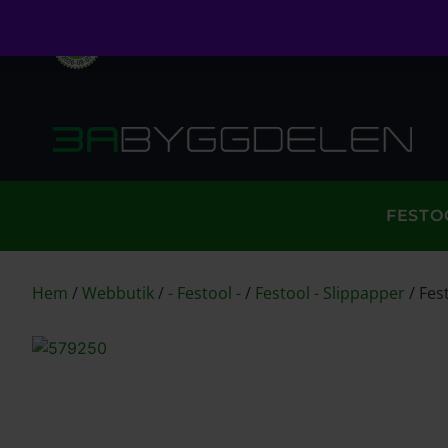
Öppet köp i 30 dagar
Fri frakt över 999kr
S
FESTO
Hem
/
Webbutik
/
- Festool -
/
Festool - Slippapper
/
Fes