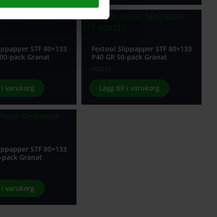
lippapper STF 80×133
Festool Slippapper STF 80×133
00-pack Granat
P40 GR 50-pack Granat
422
kr
l i varukorg
Lägg till i varukorg
lippapper STF 80×133
-pack Granat
l i varukorg