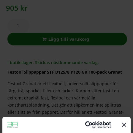
905
kr
Lägg till i varukorg
I butikslager. Skickas nästkommande vardag.
Festool Slippapper STF D125/8 P120 GR 100-pack Granat
Festool Granat är ett flexibelt, universellt slippapper för
färg, trä, spackel, filler och lacker. Kornen sitter fast i en
extremt draghållfast, flexibel och värmetålig
konsthartsblandning. Det gör att slipkornen inte splittras
eller slits av från pappret. Därför håller ett Festool Granat-
papper längre än ett konventionellt slippapper, detta ger
en mycket mer kostnadseffektiv slipning.