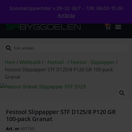
Sommaröppettider v.28-32 (6/7 - 7/8) 06.00-15.00
Avfärda
0
Hem
/
Webbutik
/
- Festool -
/
Festool - Slippapper
/
Festool Slippapper STF D125/8 P120 GR 100-pack
Granat
Festool Slippapper STF D125/8 P120 GR
100-pack Granat
Art. nr
497169