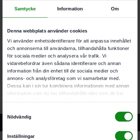
Samtycke
Information
Om
Beskrivning
Teknisk Data
Recensioner (0)
Denna webbplats använder cookies
Egenskaper
Vi använder enhetsidentifierare för att anpassa innehållet
Bearbetning av toppmoderna lacksystem
och annonserna till användarna, tillhandahålla funktioner
Rekommenderas särskilt för VOC-lacker
för sociala medier och analysera vår trafik. Vi
Bearbetning av extremt hårda underlag
vidarebefordrar även sådana identifierare och annan
Bearbetning av plast. mineralmaterial. akryl.
information från din enhet till de sociala medier och
spackel. filler
annons- och analysföretag som vi samarbetar med.
För RO 125. ES 125. ETS 125. ETSC 125. ETS EC
125. LEX 125
Dessa kan i sin tur kombinera informationen med annan
information som du har tillhandahållit eller som de har
samlat in när du har använt deras tjänster.
Samtyckesval
Nödvändig
Relaterade produkter
Inställningar