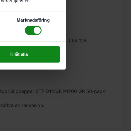
deras tjänster.
 mineralmaterial
rna lacksystem
Marknadsföring
125, ETSC 125, ETS EC 125 och LEX 125
re
Tillåt alla
Festool Slippapper STF D125/8 P1200 GR 50-pack
 skriva en recension.