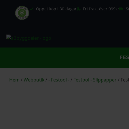
Öppet köp i 30 dagar
Fri frakt över 999kr
S
FE
Hem
/
Webbutik
/
- Festool -
/
Festool - Slippapper
/
Fes