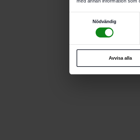
med annan information som du 
Samtyckesval
Nödvändig
Avvisa alla