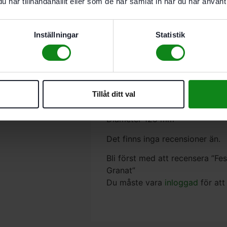
har tillhandahållit eller som de har samlat in när du har använt 
Egenskaper
Slutslipning av lacker och
Bearbetning av toppmode
Inställningar
Statistik
Torr- och våtslipning
Slipfolie
För RO 125, ES 125, ETS 
Finslippapper på foliebära
Tillåt ditt val
Korn P1200
Förpackning 50-pack
Diameter 125 mm
Det finns inga recensioner än.
Bli först med att recensera ”
Granat”
Du måste vara
inloggad
för att