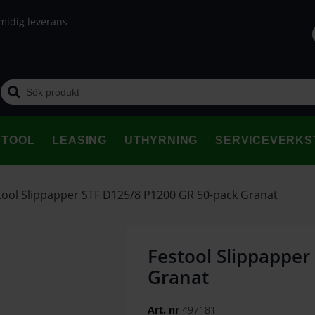
midig leverans
STOOL
LEASING
UTHYRNING
SERVICEVERKS
tool Slippapper STF D125/8 P1200 GR 50-pack Granat
Festool Slippapper
Granat
Art. nr
497181