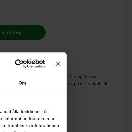
 i varukorg
nde vardag.
 slipning är GRANAT slippapper ett riktigt bra val.
Om
slipmaskiner eller arbetar för hand, på trä, metall eller
maningar.
andahålla funktioner för
n information från din enhet
 tur kombinera informationen