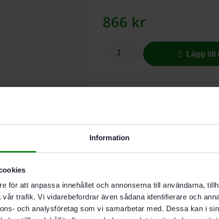
866
kr
Lägg till
I butikslager. Skickas nästkomma
När du vill ha snabb och ekonomisk
Information
Oavsett om du arbetar med Festool 
lacker är GRANAT redo för alla ut
cookies
Beskrivning
e för att anpassa innehållet och annonserna till användarna, tillh
Teknisk Data
vår trafik. Vi vidarebefordrar även sådana identifierare och anna
Recensioner (0)
nnons- och analysföretag som vi samarbetar med. Dessa kan i sin