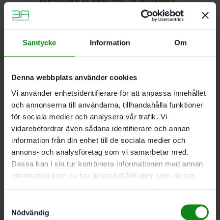
Rekommenderas särskilt för VOC-lacker
Bearbetning av extremt hårda underlag
Bearbetning av plast. mineralmaterial. akryl.
spackel. filler
Samtycke
Information
Om
För RO 125. ES 125. ETS 125. ETSC 125. ETS EC
125. LEX 125
Denna webbplats använder cookies
Korn P80; Förpackning 10 Antal; Diameter 125 mm
Vi använder enhetsidentifierare för att anpassa innehållet
och annonserna till användarna, tillhandahålla funktioner
för sociala medier och analysera vår trafik. Vi
Det finns inga recensioner än.
vidarebefordrar även sådana identifierare och annan
information från din enhet till de sociala medier och
Bli först med att recensera ”Festool Slippapper STF
annons- och analysföretag som vi samarbetar med.
D125/8 P80 GR/10 Granat”
Dessa kan i sin tur kombinera informationen med annan
Du måste vara
inloggad
för att skriva en recension.
information som du har tillhandahållit eller som de har
samlat in när du har använt deras tjänster.
Samtyckesval
Nödvändig