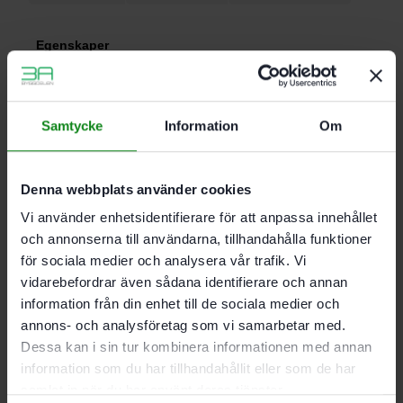
Egenskaper
Bearbetning av toppmoderna lacksystem
Rekommenderas särskilt för VOC-lacker
Bearbetning av extremt hårda underlag
Samtycke
Information
Om
Bearbetning av plast. mineralmaterial. akryl.
spackel. filler
För RO 150. ES 150. ETS 150. ETS EC 150. LEX
Denna webbplats använder cookies
150. WTS 150. HSK-D 150
MULTI-JETSTREAM 2
Vi använder enhetsidentifierare för att anpassa innehållet
och annonserna till användarna, tillhandahålla funktioner
för sociala medier och analysera vår trafik. Vi
Korn P150
vidarebefordrar även sådana identifierare och annan
Förpackning 50-pack
Diameter 240 mm
information från din enhet till de sociala medier och
annons- och analysföretag som vi samarbetar med.
Dessa kan i sin tur kombinera informationen med annan
information som du har tillhandahållit eller som de har
Det finns inga recensioner än.
samlat in när du har använt deras tjänster.
Bli först med att recensera ”Festool Slippapper STF