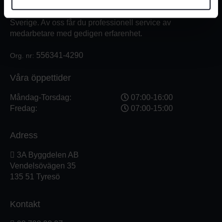
förbrukningsmaterial. Vi har en fysisk butik och
serviceverkstad i Stockholm samt en e-handel för hela
Sverige. Av oss får du professionell service av
medarbetare med gedigen erfarenhet.
556341-4290
Org. nr:
Våra öppettider
Måndag-Torsdag:
07:00-16:00
Fredag:
07:00-15:00
Adress
3A Byggdelen AB
Vendelsövägen 35
135 51 Tyresö
Kontakt