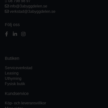
08 798 98 97
info@3abyggdelen.se
verkstad@3abyggdelen.se
Följ oss
Butiken
Serviceverkstad
Leasing
Uthyrning
Fysisk butik
Kundservice
Köp- och leveransvillkor