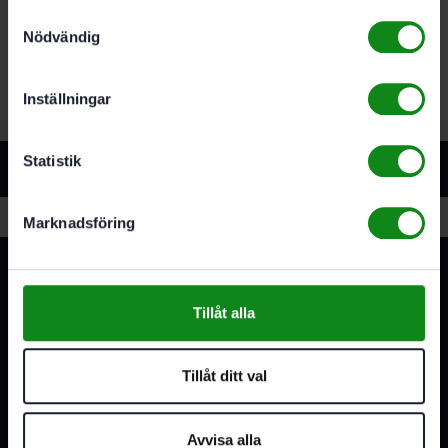
Samtyckesval
D150/48 P240 GR 50-pack Granat”
Nödvändig
Du måste vara
inloggad
för att skriva en recension.
Inställningar
Statistik
Relaterade produkter
Marknadsföring
Tillåt alla
Tillåt ditt val
3A Byggdelen
Vi är återförsäljare av elverktyg, tillbehör, infästning och
Avvisa alla