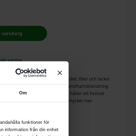
 i varukorg
nde vardag.
rsellt slippapper för färg, trä, spackel, filler och lacker.
ghållfast, flexibel och värmetålig konsthartsblandning.
Om
 eller slits av från pappret. Därför håller ett Festool
ntionellt slippapper, detta ger en mycket mer
andahålla funktioner för
n information från din enhet