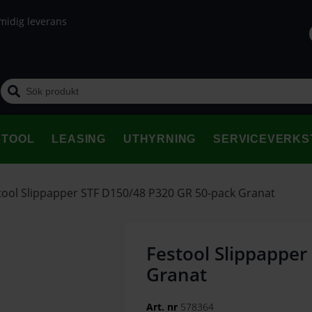
midig leverans
STOOL
LEASING
UTHYRNING
SERVICEVERKS
tool Slippapper STF D150/48 P320 GR 50-pack Granat
Festool Slippapper
Granat
Art. nr
578364