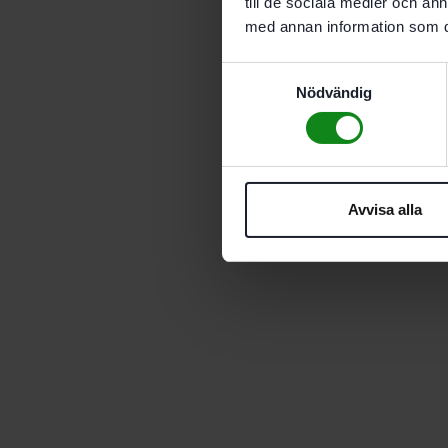
till de sociala medier och a
med annan information som du 
Samtyckesval
Nödvändig
Avvisa alla