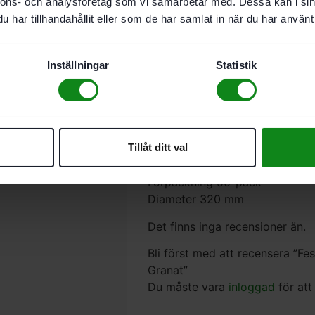
nnons- och analysföretag som vi samarbetar med. Dessa kan i sin
Recensioner (0)
har tillhandahållit eller som de har samlat in när du har använt 
Egenskaper
Bearbetning av toppmode
Inställningar
Statistik
Rekommenderas särskilt f
Bearbetning av extremt h
Bearbetning av plast. miner
För RO 150. ES 150. ETS 
Tillåt ditt val
MULTI-JETSTREAM 2
Korn P150
Förpackning 50-pack
Diameter 320 mm
Det finns inga recensioner än.
Bli först med att recensera ”
Granat”
Du måste vara
inloggad
för att