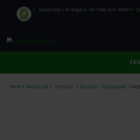
Öppet köp i 30 dagar
Fri frakt över 999kr
S
FE
Hem
/
Webbutik
/
- Festool -
/
Festool - Slippapper
/
Fes