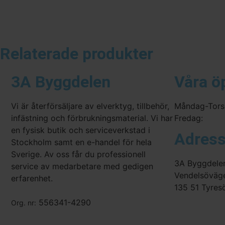
Relaterade produkter
3A Byggdelen
Våra ö
Vi är återförsäljare av elverktyg, tillbehör,
Måndag-Tors
infästning och förbrukningsmaterial. Vi har
Fredag:
en fysisk butik och serviceverkstad i
Adres
Stockholm samt en e-handel för hela
Sverige. Av oss får du professionell
3A Byggdele
service av medarbetare med gedigen
Vendelsöväg
erfarenhet.
135 51 Tyres
556341-4290
Org. nr: