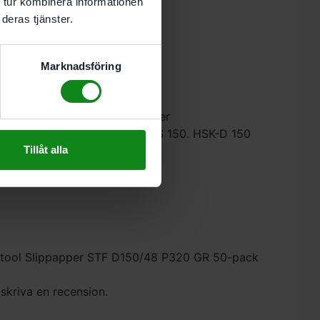
 tur kombinera informationen
deras tjänster.
rna lacksystem
Marknadsföring
ör VOC-lacker
årda underlag
almaterial. akryl. spackel. filler
150. ETS EC 150. LEX 150. WTS 150. HSK-D 150
Tillåt alla
Festool Slippapper STF D150/48 P320 GR 50-pack
 skriva en recension.