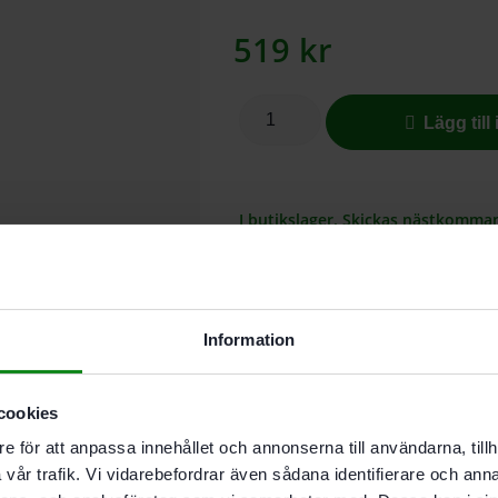
519
kr
Lägg till
I butikslager. Skickas nästkomma
Festool Granat är ett flexibelt, unive
Kornen sitter fast i en extremt dra
Information
Det gör att slipkornen inte splittras
Granat-papper längre än ett konve
kostnadseffektiv slipning.
cookies
e för att anpassa innehållet och annonserna till användarna, tillh
Beskrivning
vår trafik. Vi vidarebefordrar även sådana identifierare och anna
Teknisk Data