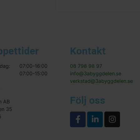
ppettider
Kontakt
dag:
07:00-16:00
08 798 98 97
07:00-15:00
info@3abyggdelen.se
verkstad@3abyggdelen.se
s
Följ oss
n AB
en 35
ö