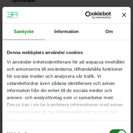
Egenskaper
Bearbetning av toppmoderna lacksystem
Rekommenderas särskilt för VOC-lacker
Bearbetning av extremt hårda underlag
Bearbetning av plast. mineralmaterial. akryl.
Samtycke
Information
Om
spackel. filler
För DTS 400. DTSC 400. DS 400
Denna webbplats använder cookies
Korn P220
Vi använder enhetsidentifierare för att anpassa innehållet
Förpackning 50 st
och annonserna till användarna, tillhandahålla funktioner
för sociala medier och analysera vår trafik. Vi
vidarebefordrar även sådana identifierare och annan
Det finns inga recensioner än.
information från din enhet till de sociala medier och
annons- och analysföretag som vi samarbetar med.
Bli först med att recensera ”Festool Slippapper STF
Dessa kan i sin tur kombinera informationen med annan
DELTA/9 P220 RU2/50 Rubin 2”
Du måste vara
inloggad
för att skriva en recension.
information som du har tillhandahållit eller som de har
samlat in när du har använt deras tjänster.
Samtyckesval