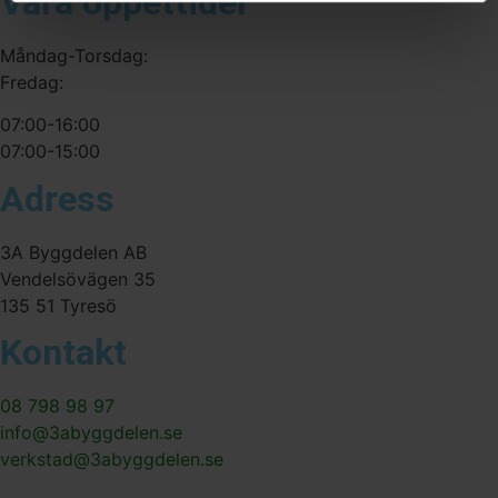
Våra öppettider
Måndag-Torsdag:
Fredag:
07:00-16:00
07:00-15:00
Adress
3A Byggdelen AB
Vendelsövägen 35
135 51 Tyresö
Kontakt
08 798 98 97
info@3abyggdelen.se
verkstad@3abyggdelen.se