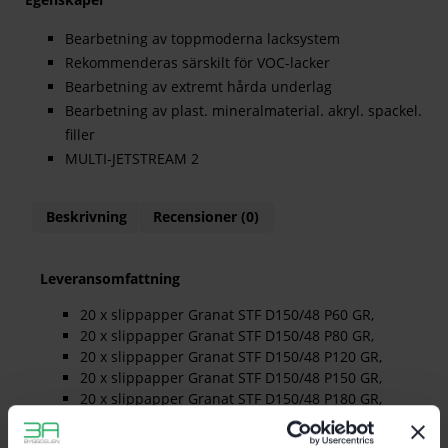
Bearbetning av toppmoderna lacksystem
Rekommenderas särskilt för VOC-lacker
Bearbetning av extremt hårda underlag
Bearbetning av plast. mineralmaterial. akryl. spackel.
filler
MULTI-JETSTREAM 2
Beskrivning
Recensioner (0)
Leveransomfattning
20 x slippapper Granat STF D150/48 P60 GR,
20 x slippapper Granat STF D150/48 P80 GR,
20 x slippapper Granat STF D150/48 P120 GR,
20 x slippapper Granat STF D150/48 P150 GR,
20 x slippapper Granat STF D150/48 P180 GR,
20 x slippapper Granat STF D150/48 P220 GR,
Systainer SYS3 M 237