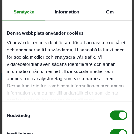
Samtycke
Information
Om
Det finns inga recensioner än.
Bli först med att recensera ”Festool Slippappers-
Systainer³ SYS-STF D150 GR-Set”
Denna webbplats använder cookies
Du måste vara
inloggad
för att skriva en recension.
Vi använder enhetsidentifierare för att anpassa innehållet
och annonserna till användarna, tillhandahålla funktioner
för sociala medier och analysera vår trafik. Vi
vidarebefordrar även sådana identifierare och annan
information från din enhet till de sociala medier och
Relaterade produkter
annons- och analysföretag som vi samarbetar med.
Dessa kan i sin tur kombinera informationen med annan
information som du har tillhandahållit eller som de har
samlat in när du har använt deras tjänster.
Festool Botteninsats för
Samtyckesval
Nödvändig
Systainer SE-BP SYS3 M
Inställningar