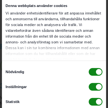
Denna webbplats använder cookies
Bli först med att recensera ”Festool Slipplatta SSH-
115×225/10”
Vi använder enhetsidentifierare för att anpassa innehållet
Du måste vara
inloggad
för att skriva en recension.
och annonserna till användarna, tillhandahålla funktioner
för sociala medier och analysera vår trafik. Vi
vidarebefordrar även sådana identifierare och annan
information från din enhet till de sociala medier och
annons- och analysföretag som vi samarbetar med.
Relaterade produkter
Dessa kan i sin tur kombinera informationen med annan
information som du har tillhandahållit eller som de har
samlat in när du har använt deras tjänster.
Samtyckesval
Nödvändig
3A Byggdelen
Inställningar
Vi är återförsäljare av elverktyg, tillbehör, infästning och
Statistik
förbrukningsmaterial. Vi har en fysisk butik och