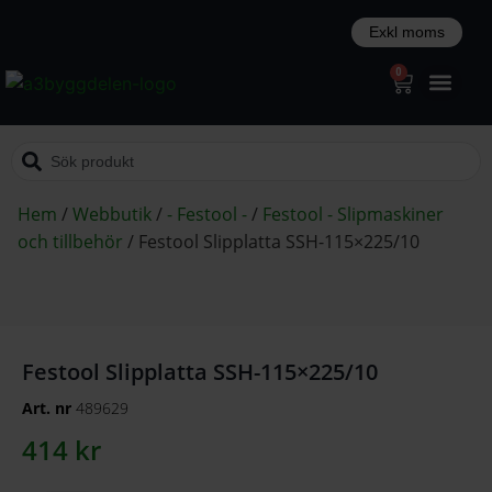
0
Hem
/
Webbutik
/
- Festool -
/
Festool - Slipmaskiner
och tillbehör
/
Festool Slipplatta SSH-115×225/10
Festool Slipplatta SSH-115×225/10
Art. nr
489629
414
kr