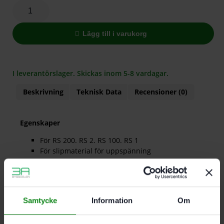
Lägg till i varukorg
I leverantörslager. Skickas inom 5-8 vardagar.
Beskrivning
Teknisk Data
Recensioner (0)
Egenskaper
För RS 200. RS 2. RS 100. RS 1
För slipmaterial för uppspänning
Mått 115 x 225 mm
Samtycke
Information
Om
Det finns inga recensioner än.