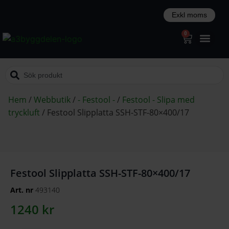
0
Hem
/
Webbutik
/
- Festool -
/
Festool - Slipa med
tryckluft
/
Festool Slipplatta SSH-STF-80×400/17
Festool Slipplatta SSH-STF-80×400/17
Art. nr
493140
1240
kr