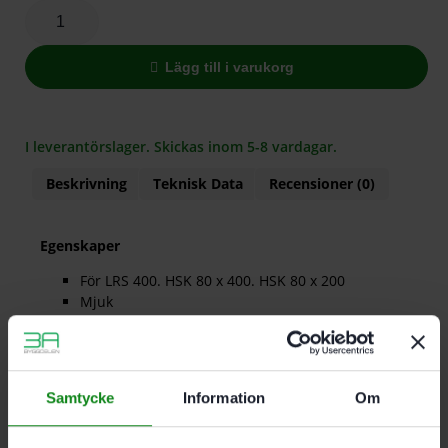
Lägg till i varukorg
I leverantörslager. Skickas inom 5-8 vardagar.
Beskrivning
Teknisk Data
Recensioner (0)
Egenskaper
För LRS 400. HSK 80 x 400. HSK 80 x 200
Mjuk
Mått 80 x 400 mm; Förpackning 1 Antal
Samtycke
Information
Om
Det finns inga recensioner än.