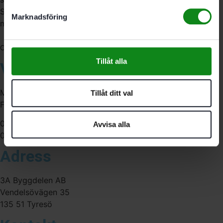
Sverige. Av oss får du professionell service av
Marknadsföring
medarbetare med gedigen erfarenhet.
556341-4290
Org. nr:
Tillåt alla
Våra öppettider
Måndag-Torsdag:
Tillåt ditt val
Fredag:
07:00-16:00
Avvisa alla
07:00-15:00
Adress
3A Byggdelen AB
Vendelsövägen 35
135 51 Tyresö