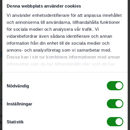
Denna webbplats använder cookies
Bli först med att recensera ”Festool Slipplatta SSH-STF-
80×400/17”
Vi använder enhetsidentifierare för att anpassa innehållet
Du måste vara
inloggad
för att skriva en recension.
och annonserna till användarna, tillhandahålla funktioner
för sociala medier och analysera vår trafik. Vi
vidarebefordrar även sådana identifierare och annan
information från din enhet till de sociala medier och
annons- och analysföretag som vi samarbetar med.
Relaterade produkter
Dessa kan i sin tur kombinera informationen med annan
information som du har tillhandahållit eller som de har
samlat in när du har använt deras tjänster.
Samtyckesval
Nödvändig
3A Byggdelen
Inställningar
Vi är återförsäljare av elverktyg, tillbehör, infästning och
Statistik
förbrukningsmaterial. Vi har en fysisk butik och
serviceverkstad i Stockholm samt en e-handel för hela