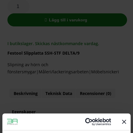
Lägg till i varukorg
I butikslager. Skickas nästkommande vardag.
Festool Slipplatta SSH-STF DELTA/9
Slipning av hörn och
fönstersmygar|Måleri/lackeringsarbeten|Möbelsnickeri
Beskrivning
Teknisk Data
Recensioner (0)
Egenskaper
För DTS 400. DTSC 400. DS 400
För kantnära slipning