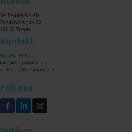
Adress
3A Byggdelen AB
Vendelsövägen 35
135 51 Tyresö
Kontakt
08 798 98 97
info@3abyggdelen.se
verkstad@3abyggdelen.se
Följ oss
Butiken