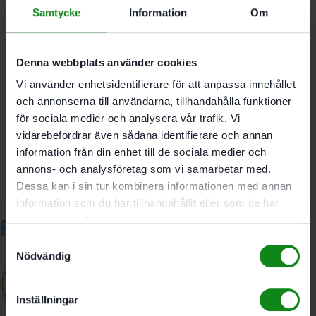
Samtycke
Information
Om
Mått 100 x 150 mm
Denna webbplats använder cookies
Vi använder enhetsidentifierare för att anpassa innehållet
Det finns inga recensioner än.
och annonserna till användarna, tillhandahålla funktioner
Bli först med att recensera ”Festool Slipplatta SSH-STF
för sociala medier och analysera vår trafik. Vi
DELTA/9”
vidarebefordrar även sådana identifierare och annan
Du måste vara
inloggad
för att skriva en recension.
information från din enhet till de sociala medier och
annons- och analysföretag som vi samarbetar med.
Dessa kan i sin tur kombinera informationen med annan
information som du har tillhandahållit eller som de har
samlat in när du har använt deras tjänster.
Relaterade produkter
Samtyckesval
Nödvändig
Inställningar