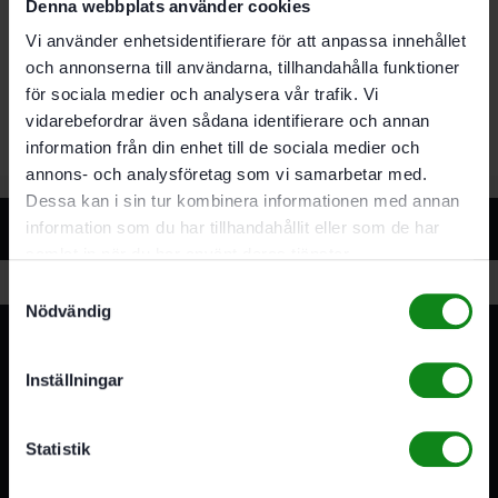
För DX 93. RO 90 DX
Denna webbplats använder cookies
StickFix kardborrfäste för snabbt byte av
Vi använder enhetsidentifierare för att anpassa innehållet
slippapper
och annonserna till användarna, tillhandahålla funktioner
Medium
för sociala medier och analysera vår trafik. Vi
Med tryckknapp
vidarebefordrar även sådana identifierare och annan
information från din enhet till de sociala medier och
annons- och analysföretag som vi samarbetar med.
Dessa kan i sin tur kombinera informationen med annan
Relaterade produkter
information som du har tillhandahållit eller som de har
samlat in när du har använt deras tjänster.
Samtyckesval
Nödvändig
Inställningar
Statistik
3A Byggdelen