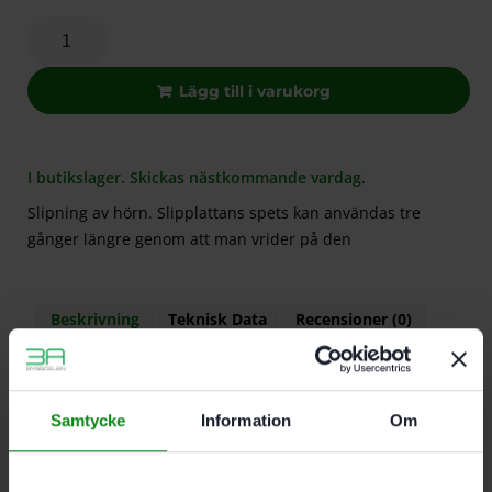
Lägg till i varukorg
I butikslager. Skickas nästkommande vardag.
Slipning av hörn. Slipplattans spets kan användas tre
gånger längre genom att man vrider på den
Beskrivning
Teknisk Data
Recensioner (0)
Egenskaper
Samtycke
Information
Om
Slipning av hörn
Slipplattans spets kan användas tre gånger
längre genom att man vrider på den