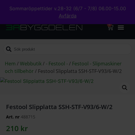
Sommaröppettider v.28-32 (6/7 - 7/8) 06.00-15.00
Avfärda
0
Hem
/
Webbutik
/
- Festool -
/
Festool - Slipmaskiner
och tillbehör
/
Festool Slipplatta SSH-STF-V93/6-W/2
Festool Slipplatta SSH-STF-V93/6-W/2
Art. nr
488715
210
kr