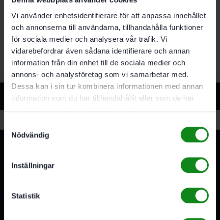
Bli först med att recensera ”Festool Slipplatta ST-D180/0-
Vi använder enhetsidentifierare för att anpassa innehållet
M14/2F”
och annonserna till användarna, tillhandahålla funktioner
Du måste vara
inloggad
för att skriva en recension.
för sociala medier och analysera vår trafik. Vi
vidarebefordrar även sådana identifierare och annan
information från din enhet till de sociala medier och
annons- och analysföretag som vi samarbetar med.
Dessa kan i sin tur kombinera informationen med annan
Relaterade produkter
information som du har tillhandahållit eller som de har
samlat in när du har använt deras tjänster.
Samtyckesval
Nödvändig
Inställningar
Statistik
3A Byggdelen