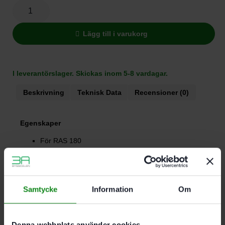
Lägg till i varukorg
I leverantörslager. Skickas inom 5-8 vardagar.
Beskrivning
Teknisk Data
Recensioner (0)
Egenskaper
För RAS 180
För fiberskivor Ø 180 mm
Anslutningsgänga M14
Samtycke
Information
Om
Det finns inga recensioner än.
Denna webbplats använder cookies