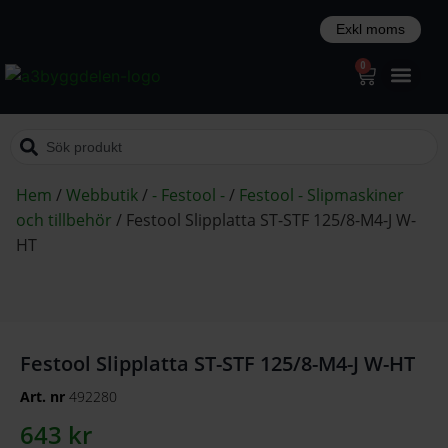
0
Hem
/
Webbutik
/
- Festool -
/
Festool - Slipmaskiner
och tillbehör
/
Festool Slipplatta ST-STF 125/8-M4-J W-
HT
Festool Slipplatta ST-STF 125/8-M4-J W-HT
Art. nr
492280
643
kr