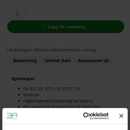
Lägg till i varukorg
I butikslager. Skickas nästkommande vardag.
Beskrivning
Teknisk Data
Recensioner (0)
Egenskaper
För ES 125. ETS 125. ETSC 125
Medium
Högtemperaturbeständig kardborre
För universell användning på plana ytor
JETSTREAM