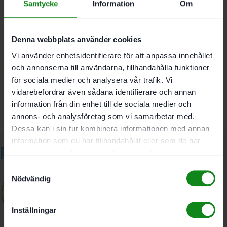
Anslutningsgänga M4; Hålbilds-Ø 90 mm; Förpackning
Samtycke
Information
Om
1 Antal
Denna webbplats använder cookies
Det finns inga recensioner än.
Vi använder enhetsidentifierare för att anpassa innehållet
och annonserna till användarna, tillhandahålla funktioner
Bli först med att recensera ”Festool Slipplatta ST-STF
125/8-M4-J W-HT”
för sociala medier och analysera vår trafik. Vi
Du måste vara
inloggad
för att skriva en recension.
vidarebefordrar även sådana identifierare och annan
information från din enhet till de sociala medier och
annons- och analysföretag som vi samarbetar med.
Dessa kan i sin tur kombinera informationen med annan
information som du har tillhandahållit eller som de har
Relaterade produkter
samlat in när du har använt deras tjänster.
Samtyckesval
Nödvändig
Inställningar