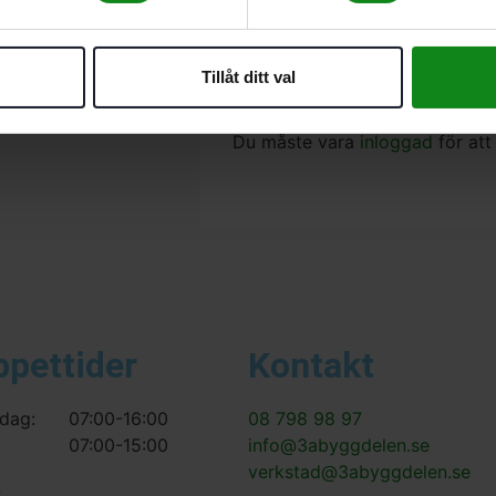
JETSTREAM
Anslutningsgänga M8; Förpackn
Det finns inga recensioner än.
Tillåt ditt val
Bli först med att recensera ”F
Du måste vara
inloggad
för att
ppettider
Kontakt
dag:
07:00-16:00
08 798 98 97
07:00-15:00
info@3abyggdelen.se
verkstad@3abyggdelen.se
s