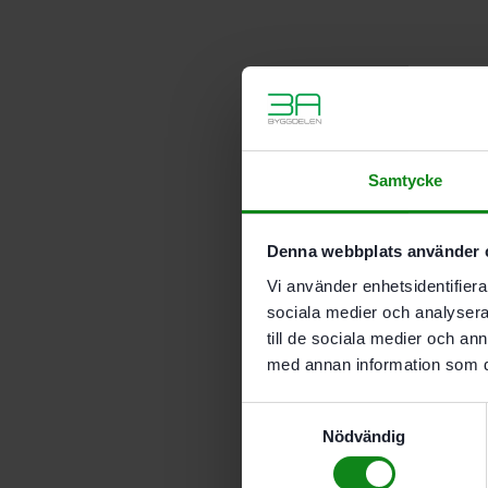
Samtycke
Denna webbplats använder 
Vi använder enhetsidentifierar
sociala medier och analysera 
till de sociala medier och a
med annan information som du 
Samtyckesval
Nödvändig