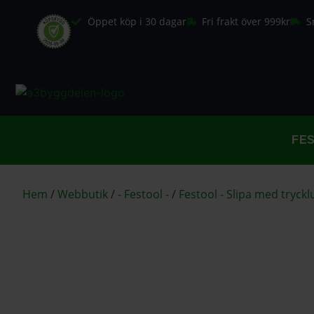
Öppet köp i 30 dagar
Fri frakt över 999kr
S
FE
Hem
/
Webbutik
/
- Festool -
/
Festool - Slipa med tryckl