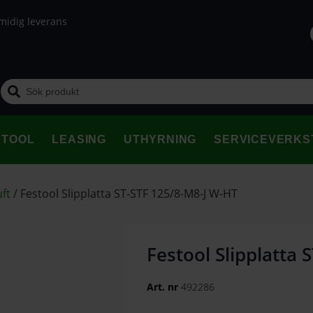
midig leverans
STOOL
LEASING
UTHYRNING
SERVICEVERKS
uft
/
Festool Slipplatta ST-STF 125/8-M8-J W-HT
Festool Slipplatta
Art. nr
492286