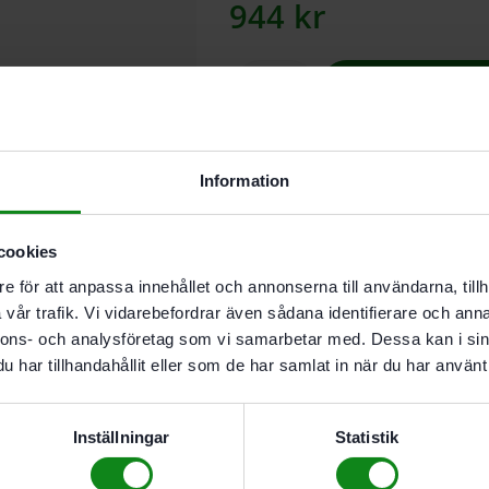
944
kr
Lägg till
Information
I butikslager. Skickas nästkomma
Beskrivning
cookies
Teknisk Data
e för att anpassa innehållet och annonserna till användarna, tillh
Recensioner (0)
vår trafik. Vi vidarebefordrar även sådana identifierare och anna
nnons- och analysföretag som vi samarbetar med. Dessa kan i sin
Egenskaper
har tillhandahållit eller som de har samlat in när du har använt 
För ETS EC 125 och LEX 
Medium
Inställningar
Statistik
Högtemperaturbeständig 
För universell användning