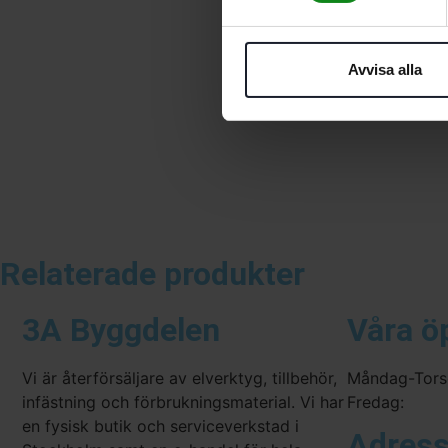
Avvisa alla
Relaterade produkter
3A Byggdelen
Våra ö
Vi är återförsäljare av elverktyg, tillbehör,
Måndag-Tors
infästning och förbrukningsmaterial. Vi har
Fredag:
en fysisk butik och serviceverkstad i
Adres