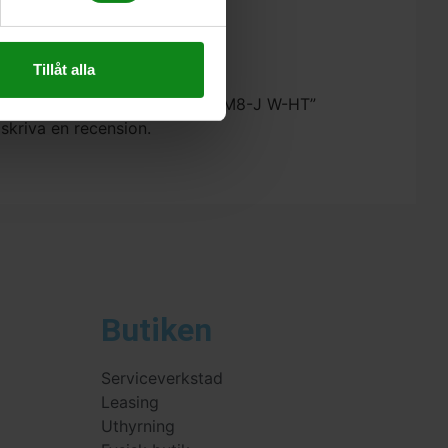
ing 1 Antal
Tillåt alla
estool Slipplatta ST-STF 125/8-M8-J W-HT”
 skriva en recension.
Butiken
Serviceverkstad
Leasing
Uthyrning