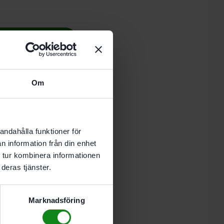
 i varukorg
Om
nde vardag.
andahålla funktioner för
n information från din enhet
 tur kombinera informationen
deras tjänster.
125
Marknadsföring
kardborre
 på plana ytor