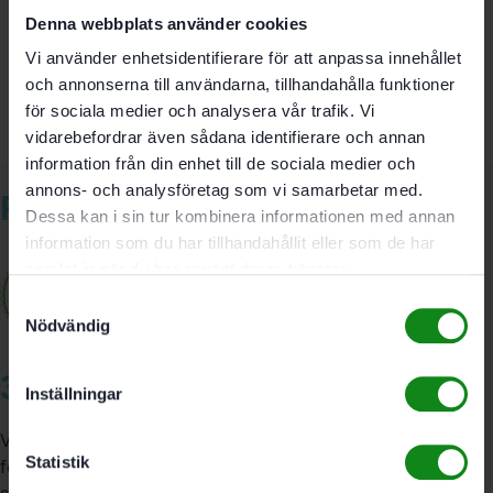
Bli först med att recensera ”Festool Slipplatta ST-STF
Denna webbplats använder cookies
D125/8 FX-W-HT”
Vi använder enhetsidentifierare för att anpassa innehållet
Du måste vara
inloggad
för att skriva en recension.
och annonserna till användarna, tillhandahålla funktioner
för sociala medier och analysera vår trafik. Vi
vidarebefordrar även sådana identifierare och annan
information från din enhet till de sociala medier och
annons- och analysföretag som vi samarbetar med.
Relaterade produkter
Dessa kan i sin tur kombinera informationen med annan
information som du har tillhandahållit eller som de har
samlat in när du har använt deras tjänster.
Samtyckesval
Nödvändig
3A Byggdelen
Inställningar
Vi är återförsäljare av elverktyg, tillbehör, infästning och
Statistik
förbrukningsmaterial. Vi har en fysisk butik och
serviceverkstad i Stockholm samt en e-handel för hela