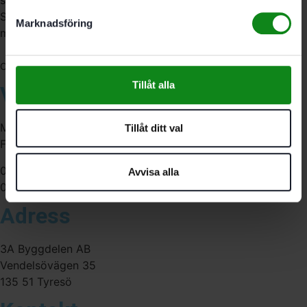
Sverige. Av oss får du professionell service av
Marknadsföring
medarbetare med gedigen erfarenhet.
556341-4290
Org. nr:
Tillåt alla
Våra öppettider
Måndag-Torsdag:
Tillåt ditt val
Fredag:
07:00-16:00
Avvisa alla
07:00-15:00
Adress
3A Byggdelen AB
Vendelsövägen 35
135 51 Tyresö