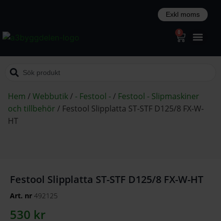
0
Hem
/
Webbutik
/
- Festool -
/
Festool - Slipmaskiner
och tillbehör
/
Festool Slipplatta ST-STF D125/8 FX-W-
HT
Festool Slipplatta ST-STF D125/8 FX-W-HT
Art. nr
492125
530
kr