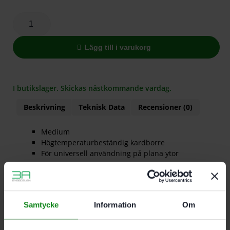
Lägg till i varukorg
I butikslager. Skickas nästkommande vardag.
Beskrivning
Teknisk Data
Recensioner (0)
Medium
Högtemperaturbeständig kardborre
För universell användning på plana ytor
Anslutningsgänga FastFix; Förpackning 1 Antal
Samtycke
Information
Om
Det finns inga recensioner än.