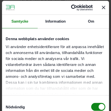
Hård
Högtemperaturbeständig kardborre
Hög kanthållbarhet
För plana ytor och smala kanter
Samtycke
Information
Om
MULTI-JETSTREAM 2
Denna webbplats använder cookies
Diameter 150 mm; Anslutningsgänga M8; Förpackning
1 Antal
Vi använder enhetsidentifierare för att anpassa innehållet
och annonserna till användarna, tillhandahålla funktioner
för sociala medier och analysera vår trafik. Vi
Det finns inga recensioner än.
vidarebefordrar även sådana identifierare och annan
information från din enhet till de sociala medier och
Bli först med att recensera ”Festool Slipplatta ST-STF
annons- och analysföretag som vi samarbetar med.
D150/MJ2-M8-H-HT FUSION-TEC”
Dessa kan i sin tur kombinera informationen med annan
Du måste vara
inloggad
för att skriva en recension.
information som du har tillhandahållit eller som de har
samlat in när du har använt deras tjänster.
Samtyckesval
Nödvändig