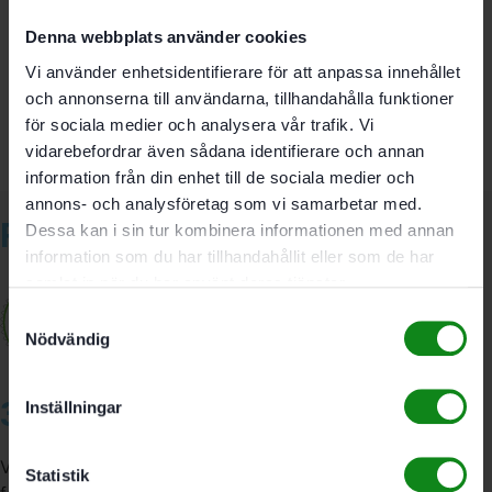
Det finns inga recensioner än.
Denna webbplats använder cookies
Bli först med att recensera ”Festool Slipplatta ST-STF-
Vi använder enhetsidentifierare för att anpassa innehållet
D185/16-M8 W”
Du måste vara
inloggad
för att skriva en recension.
och annonserna till användarna, tillhandahålla funktioner
för sociala medier och analysera vår trafik. Vi
vidarebefordrar även sådana identifierare och annan
information från din enhet till de sociala medier och
annons- och analysföretag som vi samarbetar med.
Relaterade produkter
Dessa kan i sin tur kombinera informationen med annan
information som du har tillhandahållit eller som de har
samlat in när du har använt deras tjänster.
Samtyckesval
Nödvändig
3A Byggdelen
Inställningar
Vi är återförsäljare av elverktyg, tillbehör, infästning och
Statistik