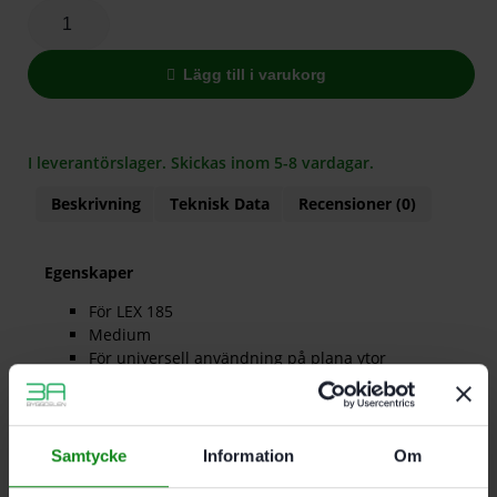
Lägg till i varukorg
I leverantörslager. Skickas inom 5-8 vardagar.
Beskrivning
Teknisk Data
Recensioner (0)
Egenskaper
För LEX 185
Medium
För universell användning på plana ytor
Anslutningsgänga M8; Förpackning 1 Antal
Samtycke
Information
Om