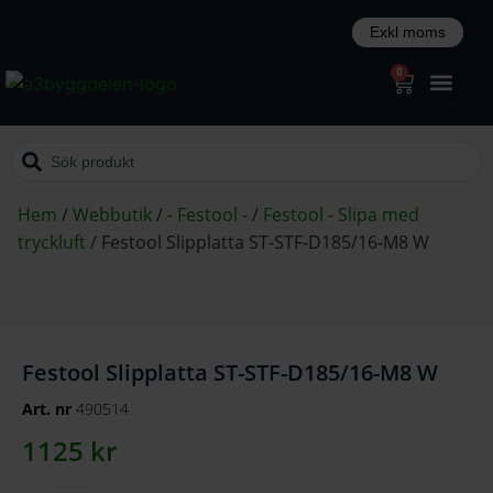
0
Hem
/
Webbutik
/
- Festool -
/
Festool - Slipa med
tryckluft
/
Festool Slipplatta ST-STF-D185/16-M8 W
Festool Slipplatta ST-STF-D185/16-M8 W
Art. nr
490514
1125
kr