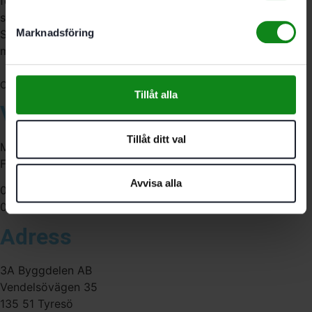
förbrukningsmaterial. Vi har en fysisk butik och
serviceverkstad i Stockholm samt en e-handel för hela
Marknadsföring
Sverige. Av oss får du professionell service av
medarbetare med gedigen erfarenhet.
556341-4290
Org. nr:
Tillåt alla
Våra öppettider
Tillåt ditt val
Måndag-Torsdag:
Fredag:
Avvisa alla
07:00-16:00
07:00-15:00
Adress
3A Byggdelen AB
Vendelsövägen 35
135 51 Tyresö