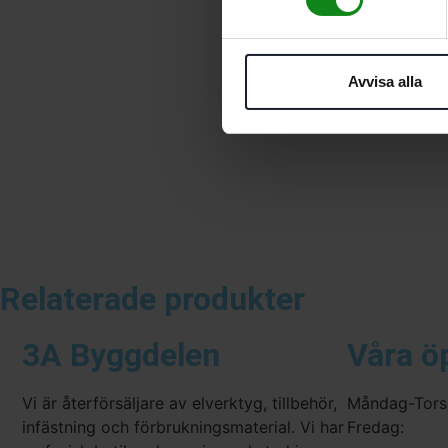
Avvisa alla
Relaterade produkter
3A Byggdelen
Våra ö
Vi är återförsäljare av elverktyg, tillbehör,
Måndag-Tors
infästning och förbrukningsmaterial. Vi har
Fredag: