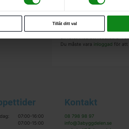
Leveransomfattning
Spännklack. Fästbackar.
Tillåt ditt val
Det finns inga recensioner än.
Bli först med att recensera ”F
Du måste vara
inloggad
för att
ppettider
Kontakt
dag:
07:00-16:00
08 798 98 97
07:00-15:00
info@3abyggdelen.se