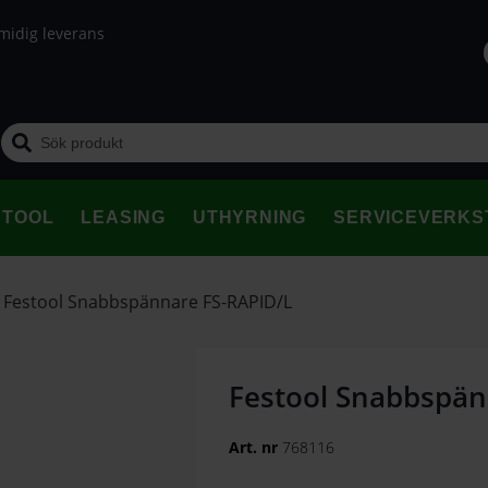
midig leverans
STOOL
LEASING
UTHYRNING
SERVICEVERKS
/
Festool Snabbspännare FS-RAPID/L
Festool Snabbspän
Art. nr
768116