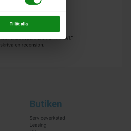
Tillåt alla
estool Snabbspännare FS-RAPID/L”
 skriva en recension.
Butiken
Serviceverkstad
Leasing