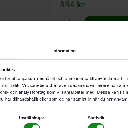
834
kr
Lägg till
I leverantörslager. Skickas inom 5
Information
För uppspänning och positionering
cookies
e för att anpassa innehållet och annonserna till användarna, tillh
Beskrivning
vår trafik. Vi vidarebefordrar även sådana identifierare och anna
Recensioner (0)
nnons- och analysföretag som vi samarbetar med. Dessa kan i sin
har tillhandahållit eller som de har samlat in när du har använt 
Egenskaper
För uppspänning och posit
För användning av SSU 20
Inställningar
Statistik
För uppspänning och place