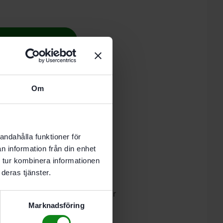
 i varukorg
-8 vardagar.
Om
 av Festool styrskenor
andahålla funktioner för
n information från din enhet
 tur kombinera informationen
deras tjänster.
ionering av Festool styrskenor
0. IS 330 med styrskena
Marknadsföring
ring av Festool styrskenor