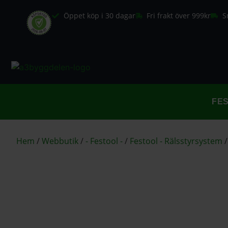
Öppet köp i 30 dagar
Fri frakt över 999kr
S
FE
Hem
/
Webbutik
/
- Festool -
/
Festool - Rälsstyrsystem