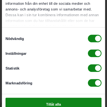
herr XL
information från din enhet till de sociala medier och
annons- och analysföretag som vi samarbetar med.
1258
kr
Dessa kan i sin tur kombinera informationen med annan
information som du har tillhandahållit eller som de har
samlat in när du har använt deras tjänster.
Festool Softshell-jacka
Samtyckesval
herr S
Nödvändig
1258
kr
Inställningar
Festool Softshell-jacka
Statistik
herr XXL
Marknadsföring
1258
kr
Tillåt alla