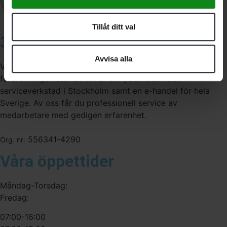
Tillåt ditt val
3A Byggdelen
Avvisa alla
Vi är återförsäljare av elverktyg, tillbehör, infästning och
förbrukningsmaterial. Vi har en fysisk butik och
serviceverkstad i Stockholm samt en e-handel för hela
Sverige. Av oss får du professionell service av
medarbetare med gedigen erfarenhet.
556341-4290
Org. nr:
Våra öppettider
Måndag-Torsdag:
Fredag:
07:00-16:00