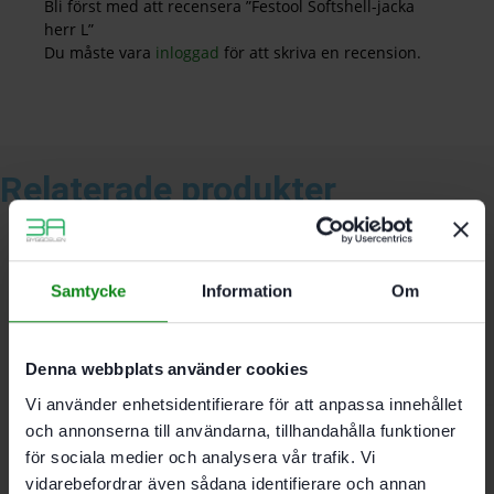
Bli först med att recensera ”Festool Softshell-jacka
herr L”
Du måste vara
inloggad
för att skriva en recension.
Relaterade produkter
Festool Softshell-jacka
Samtycke
Information
Om
herr M
Denna webbplats använder cookies
1258
kr
Vi använder enhetsidentifierare för att anpassa innehållet
och annonserna till användarna, tillhandahålla funktioner
Festool Softshell-jacka
för sociala medier och analysera vår trafik. Vi
vidarebefordrar även sådana identifierare och annan