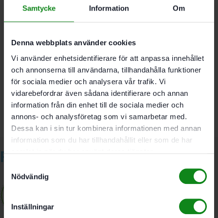
Gaffelnyckelvidd 24 mm
Samtycke
Information
Om
För OF 1400. OF 2000. OF 2200
För frässkaft Ø 6 mm
Denna webbplats använder cookies
Det finns inga recensioner än.
Vi använder enhetsidentifierare för att anpassa innehållet
och annonserna till användarna, tillhandahålla funktioner
Bli först med att recensera ”Festool Spänntång SZ-D
för sociala medier och analysera vår trafik. Vi
6.0/OF 1400/2000/2200”
vidarebefordrar även sådana identifierare och annan
Du måste vara
inloggad
för att skriva en recension.
information från din enhet till de sociala medier och
annons- och analysföretag som vi samarbetar med.
Dessa kan i sin tur kombinera informationen med annan
information som du har tillhandahållit eller som de har
Relaterade produkter
samlat in när du har använt deras tjänster.
Samtyckesval
Nödvändig
Inställningar