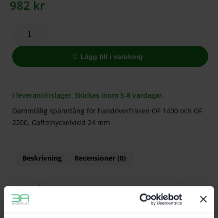
982
kr
Lägg till i varukorg
I leverantörslager. Skickas inom 5-8 vardagar.
Dammtålig spänntång för handöverfräsen OF 1400 och OF
2200. Gaffelnyckelvidd 24 mm
Beskrivning
Recensioner (0)
Egenskaper
Dammtålig spänntång för handöverfräsen OF
1400 och OF 2200