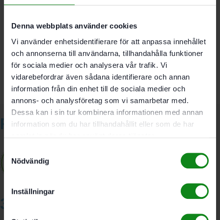
Det finns inga recensioner än.
Denna webbplats använder cookies
Bli först med att recensera ”Festool Spånsprutskydd
Vi använder enhetsidentifierare för att anpassa innehållet
SF-OF”
och annonserna till användarna, tillhandahålla funktioner
Du måste vara
inloggad
för att skriva en recension.
för sociala medier och analysera vår trafik. Vi
vidarebefordrar även sådana identifierare och annan
information från din enhet till de sociala medier och
annons- och analysföretag som vi samarbetar med.
Dessa kan i sin tur kombinera informationen med annan
Relaterade produkter
information som du har tillhandahållit eller som de har
samlat in när du har använt deras tjänster.
Samtyckesval
Nödvändig
Inställningar
3A Byggdelen