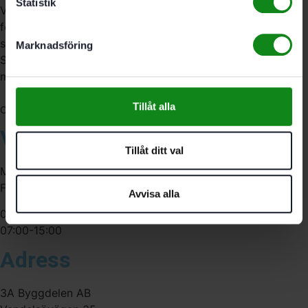
Statistik
Vi är återförsäljare av elverktyg, tillbehör, infästning och
förbrukningsmaterial. Vi har en fysisk butik och
serviceverkstad i Stockholm samt en e-handel för hela
Marknadsföring
Sverige. Av oss får du professionell service av
medarbetare med gedigen erfarenhet.
Tillåt alla
556341-4290
Org. nr:
Våra öppettider
Tillåt ditt val
Måndag-Torsdag:
Fredag:
Avvisa alla
07:00-16:00
07:00-15:00
Adress
3A Byggdelen AB