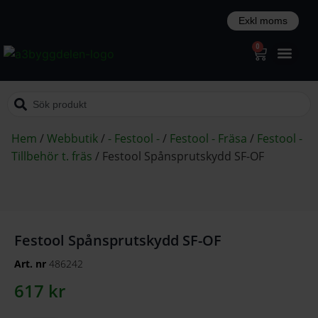
0
Hem
/
Webbutik
/
- Festool -
/
Festool - Fräsa
/
Festool -
Tillbehör t. fräs
/
Festool Spånsprutskydd SF-OF
Festool Spånsprutskydd SF-OF
Art. nr
486242
617
kr