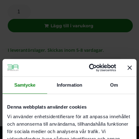
Lägg till i varukorg
I leverantörslager. Skickas inom 5-8 vardagar.
Beskrivning
Teknisk Data
Recensioner (0)
Egenskaper
Samtycke
Information
Om
För OF 900. OF 1000. OF 1010
För dammutsug från sidan
Denna webbplats använder cookies
Vi använder enhetsidentifierare för att anpassa innehållet
och annonserna till användarna, tillhandahålla funktioner
för sociala medier och analysera vår trafik. Vi
Relaterade produkter
vidarebefordrar även sådana identifierare och annan