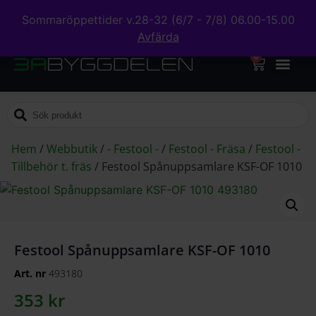
Sommaröppettider v.28-32 (6/7 - 7/8) 06.00-15.00
Avfärda
0
Hem
/
Webbutik
/
- Festool -
/
Festool - Fräsa
/
Festool -
Tillbehör t. fräs
/
Festool Spånuppsamlare KSF-OF 1010
Festool Spånuppsamlare KSF-OF 1010
Art. nr
493180
353
kr