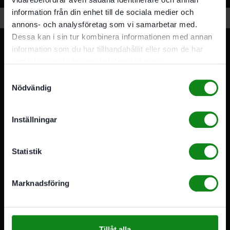
information från din enhet till de sociala medier och
annons- och analysföretag som vi samarbetar med.
Dessa kan i sin tur kombinera informationen med annan
information som du har tillhandahållit eller som de har
samlat in när du har använt deras tjänster.
Samtyckesval
Nödvändig
3A Byggdelen
Inställningar
Vi är återförsäljare av elverktyg, tillbehör, infästning och
förbrukningsmaterial. Vi har en fysisk butik och
serviceverkstad i Stockholm samt en e-handel för hela
Statistik
Sverige. Av oss får du professionell service av
medarbetare med gedigen erfarenhet.
Marknadsföring
556341-4290
Org. nr:
Våra öppettider
Tillåt alla