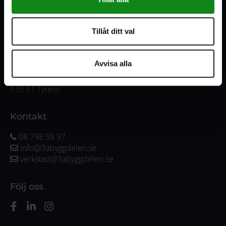
Måndag-Torsdag:
07:00-16:00
Fredag:
07:00-15:00
Tillåt ditt val
Adress
Avvisa alla
3A Byggdelen AB
Vendelsövägen 35
135 51 Tyresö
Kontakt
08 798 98 97
info@3abyggdelen.se
verkstad@3abyggdelen.se
Följ oss