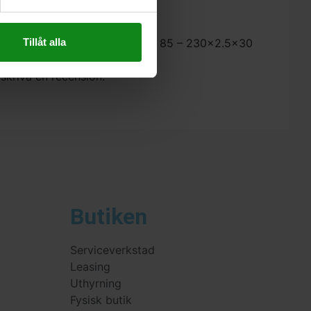
Tillåt alla
stool – Specialsågklinga till HK 85 – 230×2.5×30
 skriva en recension.
Butiken
Serviceverkstad
Leasing
Uthyrning
Fysisk butik