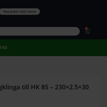
0
TAD
gklinga till HK 85 – 230×2.5×30