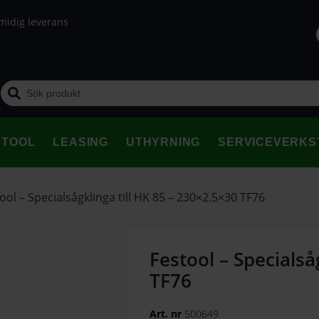
midig leverans
STOOL
LEASING
UTHYRNING
SERVICEVERKS
ool – Specialsågklinga till HK 85 – 230×2.5×30 TF76
Festool – Specialså
TF76
Art. nr
500649