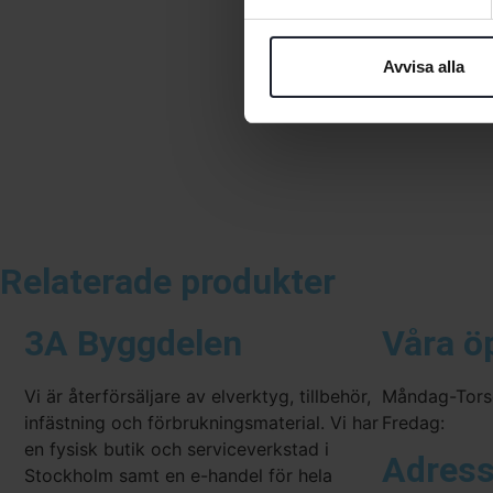
Avvisa alla
Relaterade produkter
3A Byggdelen
Våra ö
Vi är återförsäljare av elverktyg, tillbehör,
Måndag-Tors
infästning och förbrukningsmaterial. Vi har
Fredag:
en fysisk butik och serviceverkstad i
Adres
Stockholm samt en e-handel för hela