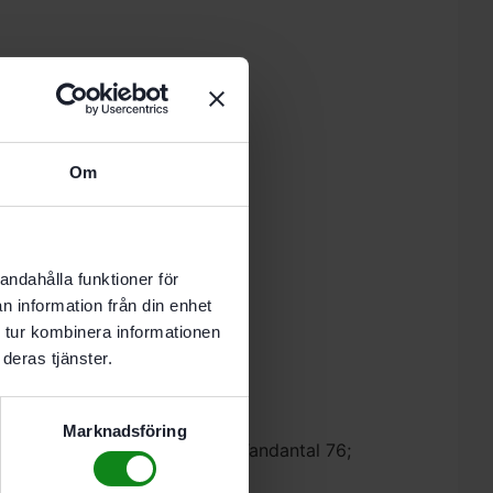
 i varukorg
Om
-8 vardagar.
andahålla funktioner för
n information från din enhet
 tur kombinera informationen
deras tjänster.
Marknadsföring
.5 mm; Borrnings-Ø 30 mm; Tandantal 76;