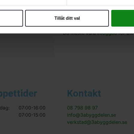
Det finns inga recensioner än.
Tillåt ditt val
Bli först med att recensera ”Fe
TF76”
Du måste vara
inloggad
för att
ppettider
Kontakt
dag:
07:00-16:00
08 798 98 97
07:00-15:00
info@3abyggdelen.se
verkstad@3abyggdelen.se
s