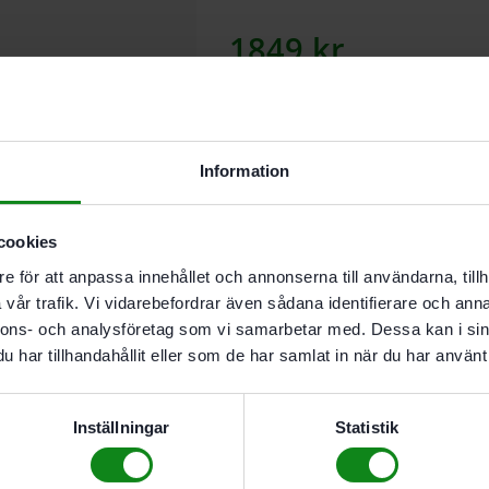
1849
kr
Lägg till
Information
I leverantörslager. Skickas inom 5
cookies
e för att anpassa innehållet och annonserna till användarna, tillh
Beskrivning
vår trafik. Vi vidarebefordrar även sådana identifierare och anna
Teknisk Data
nnons- och analysföretag som vi samarbetar med. Dessa kan i sin
Recensioner (0)
har tillhandahållit eller som de har samlat in när du har använt 
Egenskaper
För HK 85
Inställningar
Statistik
Diameter 230 mm; Snittbredd 2
Spånvinkel -5 °; Tandform TF