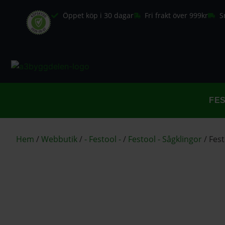
Öppet köp i 30 dagar
Fri frakt över 999kr
S
FE
Hem
/
Webbutik
/
- Festool -
/
Festool - Sågklingor
/
Fest