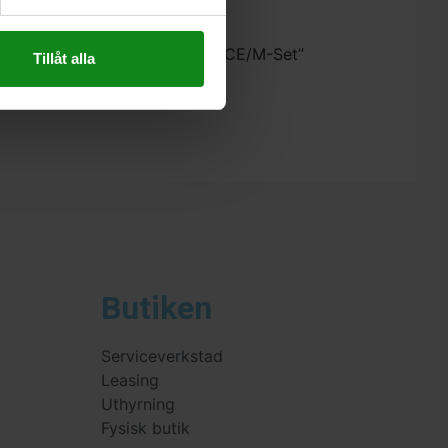
estool Spiralborr HSS D 3.5/39 CE/M-Set”
Tillåt alla
 skriva en recension.
Butiken
Serviceverkstad
Leasing
Uthyrning
Fysisk butik