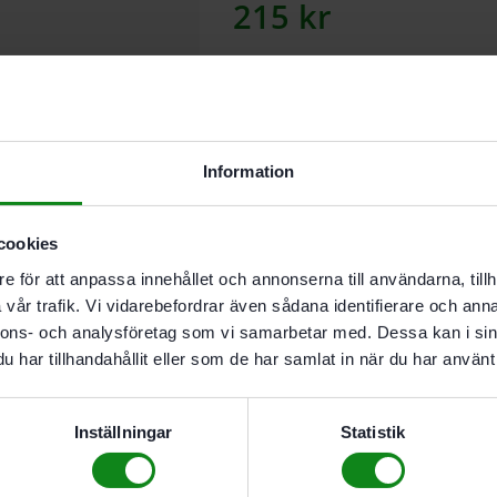
215
kr
Lägg till
Information
I butikslager. Skickas nästkomma
cookies
Beskrivning
Teknisk
e för att anpassa innehållet och annonserna till användarna, tillh
vår trafik. Vi vidarebefordrar även sådana identifierare och anna
Komplett borr med borrhål
nnons- och analysföretag som vi samarbetar med. Dessa kan i sin
har tillhandahållit eller som de har samlat in när du har använt 
Leveransomfattning
Insexnyckel
Inställningar
Statistik
Diameter 3.5 mm; Förpackning 