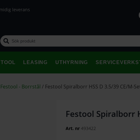
midig leverans
STOOL
LEASING
UTHYRNING
SERVICEVERKS
/
Festool - Borrstål
/
Festool Spiralborr HSS D 3.5/39 CE/M-Se
Festool Spiralborr
Art. nr
493422