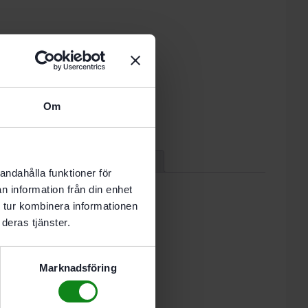
 i varukorg
Om
nde vardag.
 Data
Recensioner (0)
andahålla funktioner för
n information från din enhet
lare och 2 reservborrar
 tur kombinera informationen
deras tjänster.
Marknadsföring
1 Antal