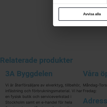
Avvisa alla
Relaterade produkter
3A Byggdelen
Våra ö
Vi är återförsäljare av elverktyg, tillbehör,
Måndag-Tors
infästning och förbrukningsmaterial. Vi har
Fredag:
en fysisk butik och serviceverkstad i
Adres
Stockholm samt en e-handel för hela