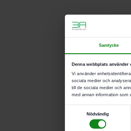
Samtycke
Denna webbplats använder 
Vi använder enhetsidentifierar
sociala medier och analysera 
till de sociala medier och a
med annan information som du 
Samtyckesval
Nödvändig