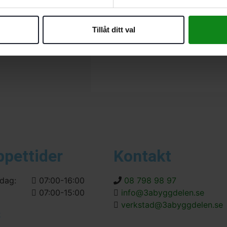
Det finns inga recensioner än.
Bli först med att recensera ”F
Tillåt ditt val
Du måste vara
inloggad
för att
ppettider
Kontakt
dag:
07:00-16:00
08 798 98 97
07:00-15:00
info@3abyggdelen.se
verkstad@3abyggdelen.se
s