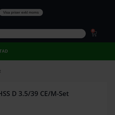
0
TAD
t
 HSS D 3.5/39 CE/M-Set