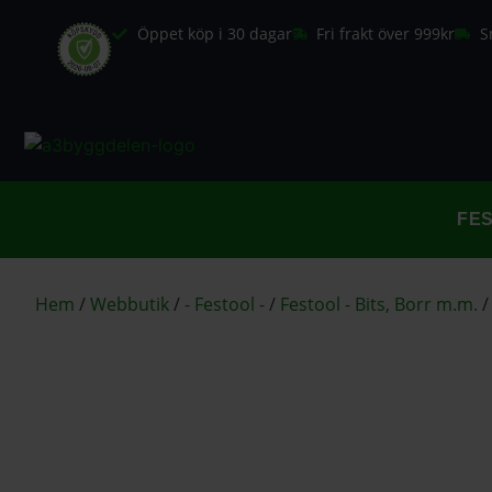
Öppet köp i 30 dagar
Fri frakt över 999kr
S
FE
Hem
/
Webbutik
/
- Festool -
/
Festool - Bits, Borr m.m.