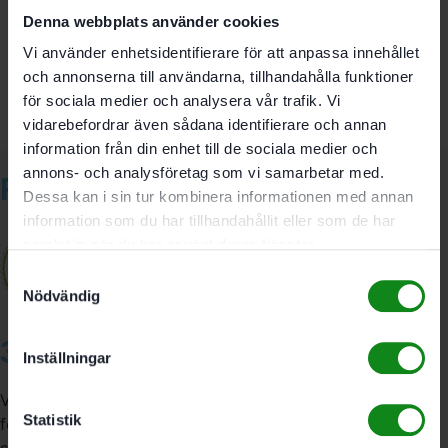
Bli först med att recensera ”Festool Spiralborr HSS D
Denna webbplats använder cookies
4/43 M 10-pack”
Vi använder enhetsidentifierare för att anpassa innehållet
Du måste vara
inloggad
för att skriva en recension.
och annonserna till användarna, tillhandahålla funktioner
för sociala medier och analysera vår trafik. Vi
vidarebefordrar även sådana identifierare och annan
information från din enhet till de sociala medier och
annons- och analysföretag som vi samarbetar med.
Relaterade produkter
Dessa kan i sin tur kombinera informationen med annan
information som du har tillhandahållit eller som de har
samlat in när du har använt deras tjänster.
Samtyckesval
Nödvändig
3A Byggdelen
Inställningar
Vi är återförsäljare av elverktyg, tillbehör, infästning och
Statistik
förbrukningsmaterial. Vi har en fysisk butik och
serviceverkstad i Stockholm samt en e-handel för hela