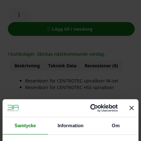
Lägg till i varukorg
I butikslager. Skickas nästkommande vardag.
Beskrivning
Teknisk Data
Recensioner (0)
Reservborr för CENTROTEC-spiralborr M-set
Reservborr för CENTROTEC HSS spiralborr
Diameter 4 mm
Förpackning 10-pack
Samtycke
Information
Om
Det finns inga recensioner än.