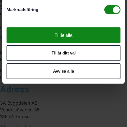
Sverige. Av oss får du professionell service av
Marknadsföring
medarbetare med gedigen erfarenhet.
556341-4290
Org. nr:
Tillåt alla
Våra öppettider
Måndag-Torsdag:
Tillåt ditt val
Fredag:
07:00-16:00
Avvisa alla
07:00-15:00
Adress
3A Byggdelen AB
Vendelsövägen 35
135 51 Tyresö