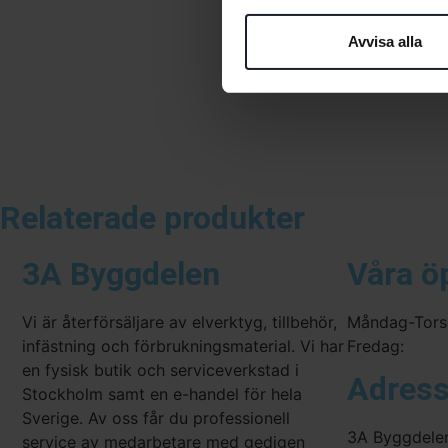
Avvisa alla
Relaterade produkter
3A Byggdelen
Våra ö
Vi är återförsäljare av elverktyg, tillbehör,
Måndag-Tors
infästning och förbrukningsmaterial. Vi har
Fredag:
en fysisk butik och serviceverkstad i
Adres
Stockholm samt en e-handel för hela
Sverige. Av oss får du professionell
3A Byggdele
service av medarbetare med gedigen