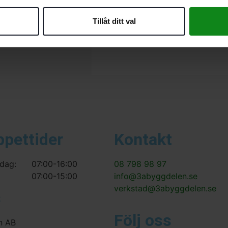
Det finns inga recensioner än.
Tillåt ditt val
Bli först med att recensera ”F
Du måste vara
inloggad
för att
ppettider
Kontakt
dag:
07:00-16:00
08 798 98 97
07:00-15:00
info@3abyggdelen.se
verkstad@3abyggdelen.se
s
Följ oss
n AB