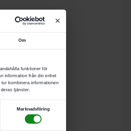
 i varukorg
Om
nde vardag.
andahålla funktioner för
n information från din enhet
 tur kombinera informationen
deras tjänster.
lare och 2 reservborrar
Marknadsföring
Antal