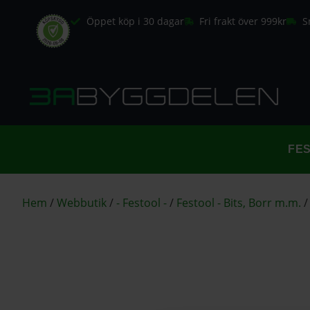
Öppet köp i 30 dagar
Fri frakt över 999kr
S
FE
Hem
/
Webbutik
/
- Festool -
/
Festool - Bits, Borr m.m.