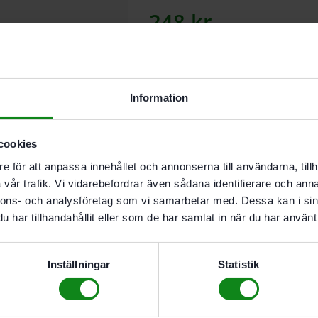
248
kr
Lägg till
Information
I butikslager. Skickas nästkomma
cookies
e för att anpassa innehållet och annonserna till användarna, tillh
Beskrivning
vår trafik. Vi vidarebefordrar även sådana identifierare och anna
Teknisk Data
nnons- och analysföretag som vi samarbetar med. Dessa kan i sin
Recensioner (0)
har tillhandahållit eller som de har samlat in när du har använt 
Komplett borr med borrhål
Leveransomfattning
Inställningar
Statistik
Insexnyckel
Diameter 5 mm; Förpackning 1 