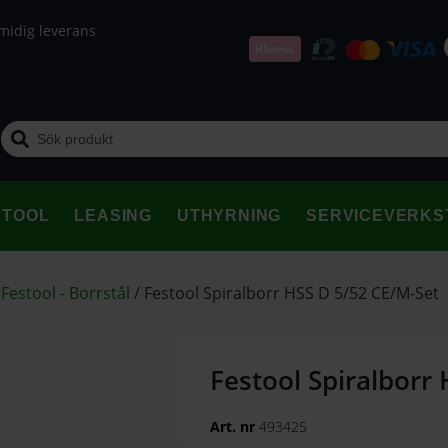
midig leverans
STOOL
LEASING
UTHYRNING
SERVICEVERKS
/
Festool - Borrstål
/
Festool Spiralborr HSS D 5/52 CE/M-Set
Festool Spiralborr
Art. nr
493425