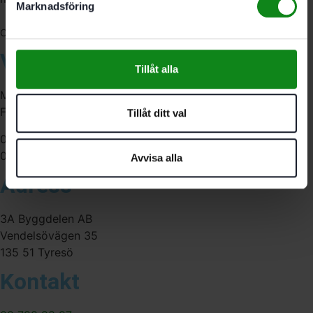
Marknadsföring
556341-4290
Org. nr:
Våra öppettider
Tillåt alla
Måndag-Torsdag:
Fredag:
Tillåt ditt val
07:00-16:00
07:00-15:00
Avvisa alla
Adress
3A Byggdelen AB
Vendelsövägen 35
135 51 Tyresö
Kontakt