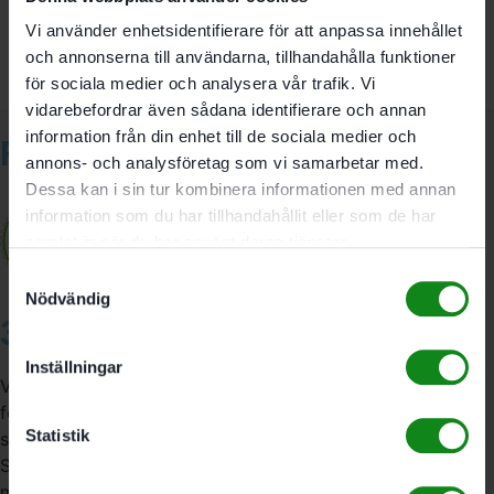
Du måste vara
inloggad
för att skriva en recension.
Vi använder enhetsidentifierare för att anpassa innehållet
och annonserna till användarna, tillhandahålla funktioner
för sociala medier och analysera vår trafik. Vi
vidarebefordrar även sådana identifierare och annan
information från din enhet till de sociala medier och
Relaterade produkter
annons- och analysföretag som vi samarbetar med.
Dessa kan i sin tur kombinera informationen med annan
information som du har tillhandahållit eller som de har
samlat in när du har använt deras tjänster.
Samtyckesval
Nödvändig
3A Byggdelen
Inställningar
Vi är återförsäljare av elverktyg, tillbehör, infästning och
förbrukningsmaterial. Vi har en fysisk butik och
Statistik
serviceverkstad i Stockholm samt en e-handel för hela
Sverige. Av oss får du professionell service av
medarbetare med gedigen erfarenhet.