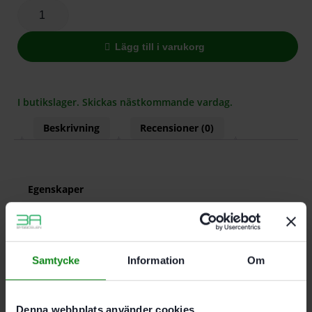
Lägg till i varukorg
I butikslager. Skickas nästkommande vardag.
Beskrivning
Recensioner (0)
Egenskaper
för hyvelkutter HK 82 RF
HSS-Rustikal fin
Samtycke
Information
Om
Det finns inga recensioner än.
Bli först med att recensera ”Festool Spiralstål HS 82
Denna webbplats använder cookies
RF”