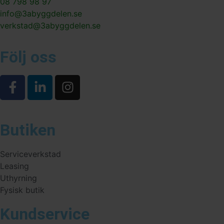
08 798 98 97
info@3abyggdelen.se
verkstad@3abyggdelen.se
Följ oss
Butiken
Serviceverkstad
Leasing
Uthyrning
Fysisk butik
Kundservice